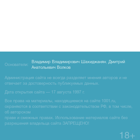
Владимир Владимирович Шахиджанян
,
Дмитрий
Основатели:
Анатольевич Волков
Администрация сайта не всегда разделяет мнения авторов и не
отвечает за достоверность публикуемых данных.
Дата открытия сайта — 17 августа 1997 г.
Все права на материалы, находящиемся на сайте 1001.ru,
охраняются в соответствии с законодательством РФ, в том числе,
об авторском
праве и смежных правах. Использование материалов сайте без
разрешения владельца сайта ЗАПРЕЩЕНО!
18+