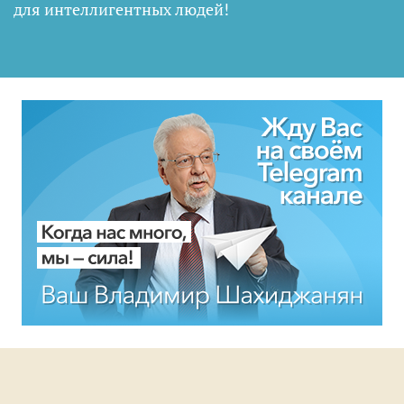
для интеллигентных людей
!