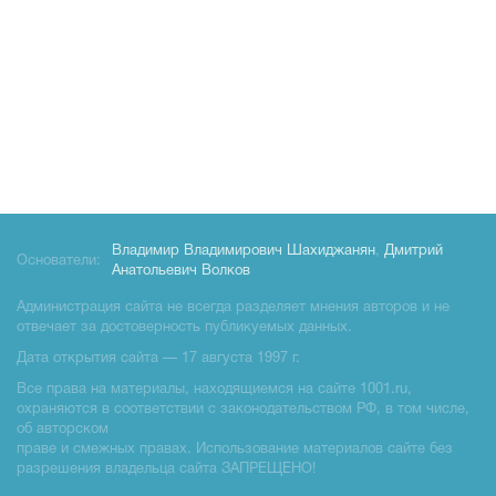
Владимир Владимирович Шахиджанян
,
Дмитрий
Основатели:
Анатольевич Волков
Администрация сайта не всегда разделяет мнения авторов и не
отвечает за достоверность публикуемых данных.
Дата открытия сайта — 17 августа 1997 г.
Все права на материалы, находящиемся на сайте 1001.ru,
охраняются в соответствии с законодательством РФ, в том числе,
об авторском
праве и смежных правах. Использование материалов сайте без
разрешения владельца сайта ЗАПРЕЩЕНО!