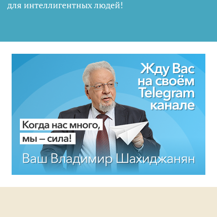
для интеллигентных людей
!