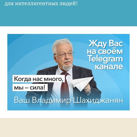
для интеллигентных людей
!