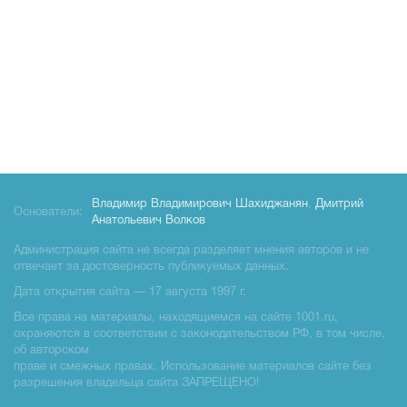
Владимир Владимирович Шахиджанян
,
Дмитрий
Основатели:
Анатольевич Волков
Администрация сайта не всегда разделяет мнения авторов и не
отвечает за достоверность публикуемых данных.
Дата открытия сайта — 17 августа 1997 г.
Все права на материалы, находящиемся на сайте 1001.ru,
охраняются в соответствии с законодательством РФ, в том числе,
об авторском
праве и смежных правах. Использование материалов сайте без
разрешения владельца сайта ЗАПРЕЩЕНО!