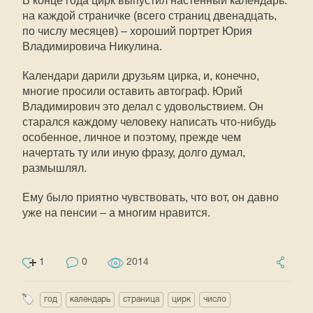
В конце года цирк выпустил настенный календарь:
на каждой страничке (всего страниц двенадцать,
по числу месяцев) – хороший портрет Юрия
Владимировича Никулина.
Календари дарили друзьям цирка, и, конечно,
многие просили оставить автограф. Юрий
Владимирович это делал с удовольствием. Он
старался каждому человеку написать что-нибудь
особенное, личное и поэтому, прежде чем
начертать ту или иную фразу, долго думал,
размышлял.
Ему было приятно чувствовать, что вот, он давно
уже на пенсии – а многим нравится.
1
0
2014
год
календарь
страница
цирк
число