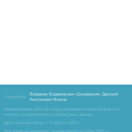
Владимир Владимирович Шахиджанян
,
Дмитрий
Основатели:
Анатольевич Волков
Администрация сайта не всегда разделяет мнения авторов и не
отвечает за достоверность публикуемых данных.
Дата открытия сайта — 17 августа 1997 г.
Все права на материалы, находящиемся на сайте 1001.ru,