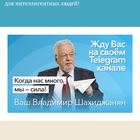
для интеллигентных людей
!