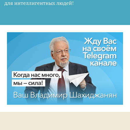
для интеллигентных людей
!