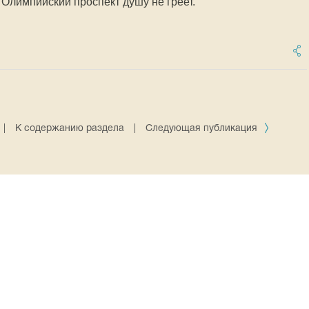
 Олимпийский проспект душу не греет.
|
К содержанию раздела
|
Следующая публикация