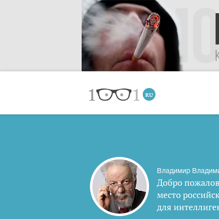
Владимир Владим
Добро пожалов
место российс
для интеллиге