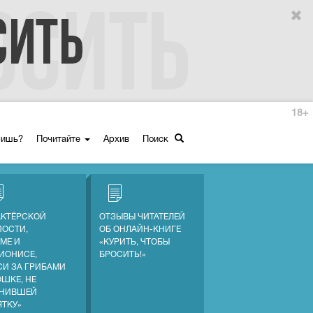
18+
ришь?
Почитайте
Архив
Поиск
АКТЁРСКОЙ
ОТЗЫВЫ ЧИТАТЕЛЕЙ
ПОСТИ,
ОБ ОНЛАЙН-КНИГЕ
МЕ И
«КУРИТЬ, ЧТОБЫ
ИОНИСЕ,
БРОСИТЬ!»
СИ ЗА ГРИБАМИ
ОШКЕ, НЕ
НИВШЕЙ
ЯТКУ»