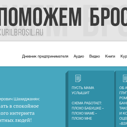
Дневник предпринимателя
Аудио
Видео
Книги
Ку
ПУСТЬ МАМА
ОБ 
УСЛЫШИТ
ГЛУ
РОМ
ирович Шахиджанян:
СХЕМА РАБОТАЕТ:
БАН
ать в спокойное
ПЛОХО БАБУШКЕ –
ТАК
кого интернета
ПЛОХО МАМЕ –
И К
нтных людей
!
ПЛОХО МНЕ
ОЦЕ
«ВЗ