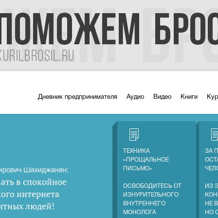
Дневник предпринимателя
Аудио
Видео
Книги
Ку
ТЕХНИКА
ЗА 
«ПРОЩАЛЬНОЕ
ОСТ
ПИСЬМО»
ЧЕЛ
ирович Шахиджанян:
ать в спокойное
ОСВОБОДИТЕСЬ ОТ
ИЗ 
кого интернета
ИЗНУРИТЕЛЬНОГО
КОН
нтных людей
!
ВНУТРЕННЕГО
НЕ 
МОНОЛОГА
НО 