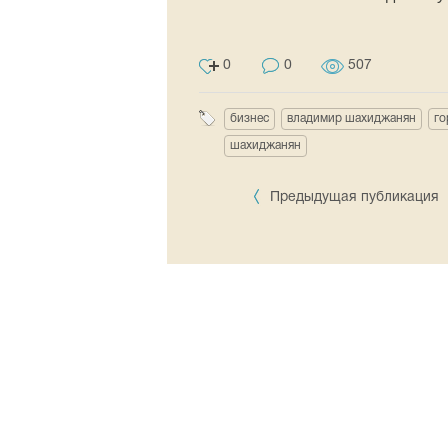
0
0
507
бизнес
владимир шахиджанян
го
шахиджанян
Предыдущая публикация