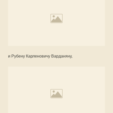
и Рубену Карленовичу Варданяну,