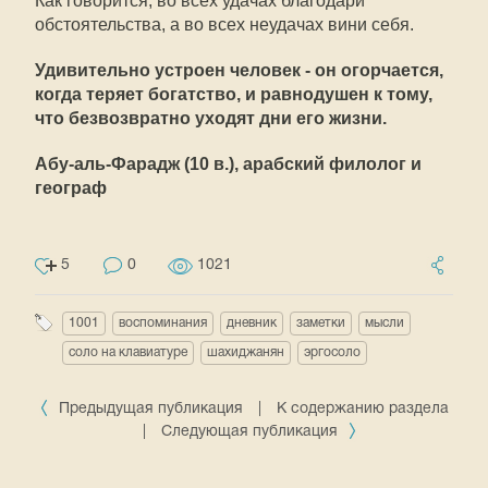
Как говорится, во всех удачах благодари
обстоятельства, а во всех неудачах вини себя.
Удивительно устроен человек - он огорчается,
когда теряет богатство, и равнодушен к тому,
что безвозвратно уходят дни его жизни.
Абу-аль-Фарадж (10 в.), арабский филолог и
географ
5
0
1021
1001
воспоминания
дневник
заметки
мысли
соло на клавиатуре
шахиджанян
эргосоло
Предыдущая публикация
|
К содержанию раздела
|
Следующая публикация