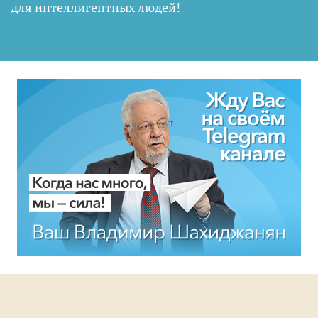
для интеллигентных людей
!