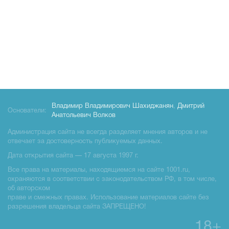
Владимир Владимирович Шахиджанян
,
Дмитрий
Основатели:
Анатольевич Волков
Администрация сайта не всегда разделяет мнения авторов и не
отвечает за достоверность публикуемых данных.
Дата открытия сайта — 17 августа 1997 г.
Все права на материалы, находящиемся на сайте 1001.ru,
охраняются в соответствии с законодательством РФ, в том числе,
об авторском
праве и смежных правах. Использование материалов сайте без
разрешения владельца сайта ЗАПРЕЩЕНО!
18+