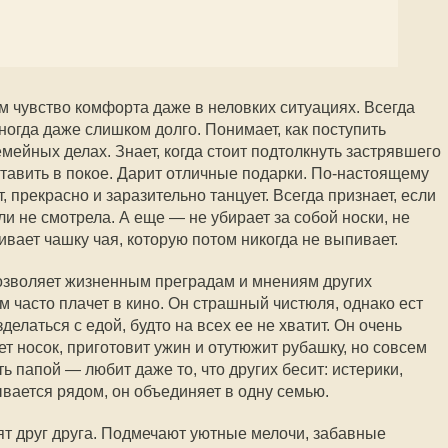
м чувство комфорта даже в неловких ситуациях. Всегда
иногда даже слишком долго. Понимает, как поступить
мейных делах. Знает, когда стоит подтолкнуть застрявшего
ставить в покое. Дарит отличные подарки. По-настоящему
, прекрасно и заразительно танцует. Всегда признает, если
или не смотрела. А еще — не убирает за собой носки, не
ривает чашку чая, которую потом никогда не выпивает.
озволяет жизненным преградам и мнениям других
м часто плачет в кино. Он страшный чистюля, однако ест
зделаться с едой, будто на всех ее не хватит. Он очень
т носок, приготовит ужин и отутюжит рубашку, но совсем
ь папой — любит даже то, что других бесит: истерики,
вается рядом, он объединяет в одну семью.
дят друг друга. Подмечают уютные мелочи, забавные