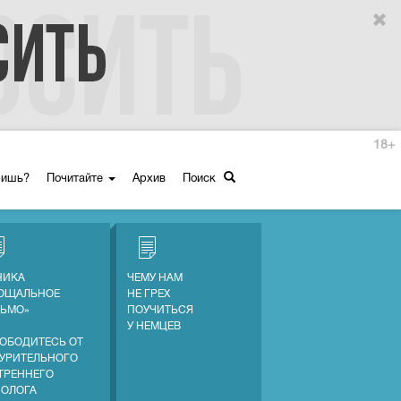
18+
ришь?
Почитайте
Архив
Поиск
НИКА
ЧЕМУ НАМ
ОЩАЛЬНОЕ
НЕ ГРЕХ
ЬМО»
ПОУЧИТЬСЯ
У НЕМЦЕВ
ОБОДИТЕСЬ ОТ
УРИТЕЛЬНОГО
ТРЕННЕГО
ОЛОГА