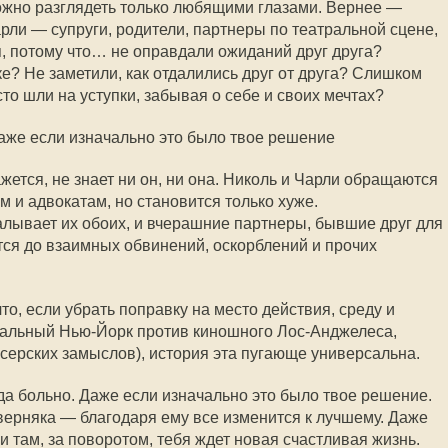
можно разглядеть только любящими глазами. Вернее —
рли — супруги, родители, партнеры по театральной сцене,
 потому что… не оправдали ожиданий друг друга?
е? Не заметили, как отдалились друг от друга? Слишком
о шли на уступки, забывая о себе и своих мечтах?
аже если изначально это было твое решение
ажется, не знает ни он, ни она. Николь и Чарли обращаются
 и адвокатам, но становится только хуже.
лывает их обоих, и вчерашние партнеры, бывшие друг для
тся до взаимных обвинений, оскорблений и прочих
то, если убрать поправку на место действия, среду и
альный Нью-Йорк против киношного Лос-Анджелеса,
серских замыслов), история эта пугающе универсальна.
гда больно. Даже если изначально это было твое решение.
верняка — благодаря ему все изменится к лучшему. Даже
и там, за поворотом, тебя ждет новая счастливая жизнь.