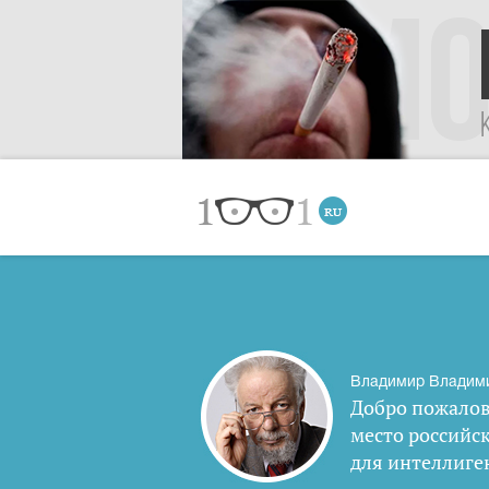
Владимир Владим
Добро пожалов
место российс
для интеллиге