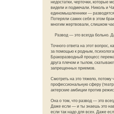
недостатки, черточки, которые 
видели и подмечали. Николь и Ча
единомышленники — разводятся,
Потеряли самих себя в этом брак
многим жертвовали, слишком част
Развод — это всегда больно. Д
Точного ответа на этот вопрос, к
за помощью к родным, психологам
Бракоразводный процесс перема
друга плечом и тылом, скатываю
запрещенных приемов.
Смотреть на это тяжело, потому ч
профессиональную сферу (театр
актерские амбиции против режис
Она о том, что развод — это все
Даже если — и ты знаешь это на
если так надо для всех. Даже есл