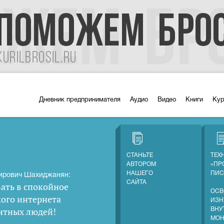
Дневник предпринимателя
Аудио
Видео
Книги
Ку
СТАНЬТЕ
ТЕХ
АВТОРОМ
«ПР
НАШЕГО
ПИС
ирович Шахиджанян:
САЙТА
ать в спокойное
ОСВ
кого интернета
ИЗН
нтных людей
!
ВНУ
МОН