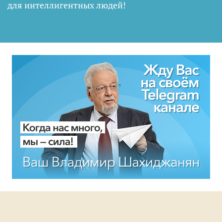
для интеллигентных людей
!