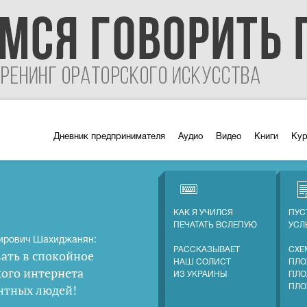
Дневник предпринимателя
Аудио
Видео
Книги
Ку
КАК Я УЧИЛСЯ
ПУС
ПЕЧАТАТЬ ВСЛЕПУЮ
УС
ирович Шахиджанян:
РАССКАЗЫВАЕТ
СХЕ
ать в спокойное
НАШ СОЛИСТ
ПЛО
кого интернета
ИЗ УКРАИНЫ
ПЛО
нтных людей
!
ПЛО