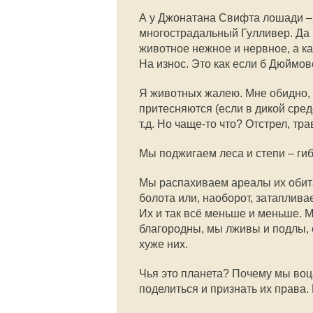
А у Джонатана Свифта лошади – 
многострадальный Гулливер. Да 
животное нежное и нервное, а ка
На износ. Это как если б Дюймо
Я животных жалею. Мне обидно, 
притесняются (если в дикой сред
т.д. Но чаще-то что? Отстрел, тр
Мы поджигаем леса и степи – гиб
Мы распахиваем ареалы их обит
болота или, наоборот, затаплив
Их и так всё меньше и меньше. М
благородны, мы лживы и подлы, 
хуже них.
Чья это планета? Почему мы воца
поделиться и признать их права. И