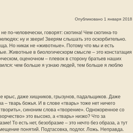
Опубликовано 1 января 2018
не по-человечески, говорят: скотина! Чем скотина-то
елюдях: ну и звери! Зверям слышать это оскорбительно.
ща. Но никак не «животные». Потому что мы и есть
ые. Животные в биологическорм смысле – это констатация
ическом, оценочном – плевок в сторону братьев наших
азился: чем больше я узнаю людей, тем больше я люблю
е крыс, даже хищников, грызунов, падальщиков. Даже
 – тварь божья. И в слове «тварь» тоже нет ничего
 «творить», синоним слова «творение». Однокоренное со
орчество» это высоко, а «тварь» низко? Что за
е! То есть нет, безобразие – это нечто без образа, а тут
мещение понятий. Подтасовка, подлог. Ложь. Неправда.