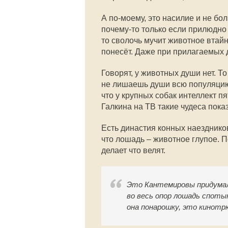
А по-моему, это насилие и не бо
почему-то только если прилюдно 
то сволочь мучит животное втайне
понесёт. Даже при прилагаемых 
Говорят, у животных души нет. То
не лишаешь души всю популяцию. 
что у крупных собак интеллект п
Галкина на ТВ такие чудеса пока
Есть династия конных наезднико
что лошадь – животное глупое. П
делает что велят.
Это Кантемировы придумали
во весь опор лошадь споты
она понарошку, это кинотр