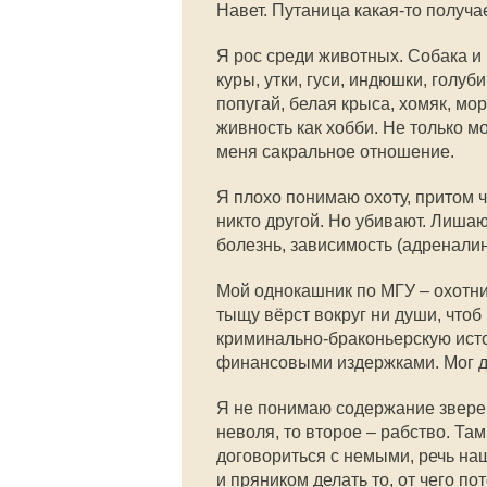
Навет. Путаница какая-то получа
Я рос среди животных. Собака и 
куры, утки, гуси, индюшки, голу
попугай, белая крыса, хомяк, мо
живность как хобби. Не только м
меня сакральное отношение.
Я плохо понимаю охоту, притом ч
никто другой. Но убивают. Лишают
болезнь, зависимость (адреналин
Мой однокашник по МГУ – охотник.
тыщу вёрст вокруг ни души, чтоб
криминально-браконьерскую ист
финансовыми издержками. Мог да
Я не понимаю содержание зверей 
неволя, то второе – рабство. Та
договориться с немыми, речь на
и пряником делать то, от чего п