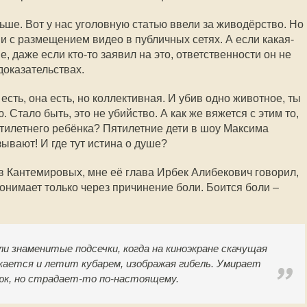
льше. Вот у нас уголовную статью ввели за живодёрство. Но
и с размещением видео в публичных сетях. А если какая-
, даже если кто-то заявил на это, ответственности он не
доказательствах.
 есть, она есть, но коллективная. И убив одно животное, ты
Стало быть, это не убийство. А как же вяжется с этим то,
ятилетнего ребёнка? Пятилетние дети в шоу Максима
зывают! И где тут истина о душе?
в Кантемировых, мне её глава Ирбек Алибекович говорил,
онимает только через причинение боли. Боится боли –
 знаменитые подсечки, когда на киноэкране скачущая
кается и летит кубарем, изображая гибель. Умирает
юк, но страдает-то по-настоящему.