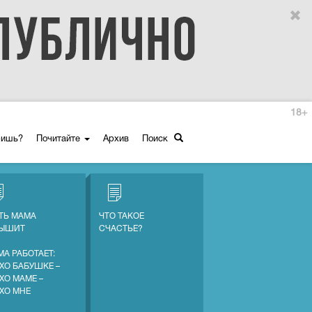
18+
ришь?
Почитайте
Архив
Поиск
ТЬ МАМА
ЧТО ТАКОЕ
ЛЫШИТ
СЧАСТЬЕ?
МА РАБОТАЕТ:
ХО БАБУШКЕ –
ХО МАМЕ –
ХО МНЕ