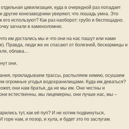
отдельная цивилизация, куда в очередной раз попадает
и другие конезаводчики уверяют, что лошадь умна. Это
к его используют? Как раз наоборот: грубо и беспощадно.
вочку загнали в каменоломню.
что им достались мы и что они на нас пашут или нами
е). Правда, люди же их спасают от болезней, бескормицы и
авля, облава…
нут они.
ания, прокладываем трассы, распыляем химию, осушаем
аем огромные угодья водохранилищами. Куда им деваться?
ожет, они нам братья, да не мы им. Они честны и
они естественны, мы лицемерны, они лучше нас, мы –
рились тут, как её пуп? И не хотим подвинуться,
 горе нам, и позор, и хула, и будет это по заслугам.