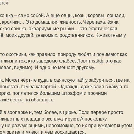
ется.
кошка – само собой. А ещё овцы, козы, коровы, лошади,
би, кролики… Это домашняя живность. Черепаха, ёжик,
рская свинка, аквариумные рыбки… это экзотическая
оё, моих друзей, знакомых, родственников. К животным у
то охотники, как правило, природу любят и понимают как
 жизни тех, кто заведомо слабее. Ловят кайф, это как
овая, видимо). И одно не мешает другому.
 Может чёрт-те куда, в саянскую тайгу забуриться, где на
 побегать там за кабаргой. Однажды даже влип в какую-то
орию, поплатился большим штрафом и прочими
же сесть, но обошлось.
в зоопарке и, тем более, в цирке. Если первое просто
м животных нещадно эксплуатируют. А поскольку
шу не разумеющими, невозможно, то их принуждают кнутом
отом зрители млеют и чем восхищаются.