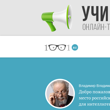
Владимир Владим
Добро пожалов
место российс
для интеллиге