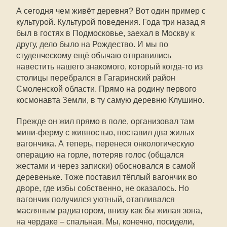
А сегодня чем живёт деревня? Вот один пример с
культурой. Культурой поведения. Года три назад я
был в гостях в Подмосковье, заехал в Москву к
другу, дело было на Рождество. И мы по
студенческому ещё обычаю отправились
навестить нашего знакомого, который когда-то из
столицы перебрался в Гагаринский район
Смоленской области. Прямо на родину первого
космонавта Земли, в ту самую деревню Клушино.
Прежде он жил прямо в поле, организовал там
мини-ферму с живностью, поставил два жилых
вагончика. А теперь, перенеся онкологическую
операцию на горле, потеряв голос (общался
жестами и через записки) обосновался в самой
деревеньке. Тоже поставил тёплый вагончик во
дворе, где избы собственно, не оказалось. Но
вагончик получился уютный, отапливался
масляным радиатором, внизу как бы жилая зона,
на чердаке – спальная. Мы, конечно, посидели,