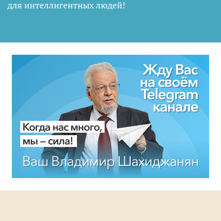
для интеллигентных людей
!