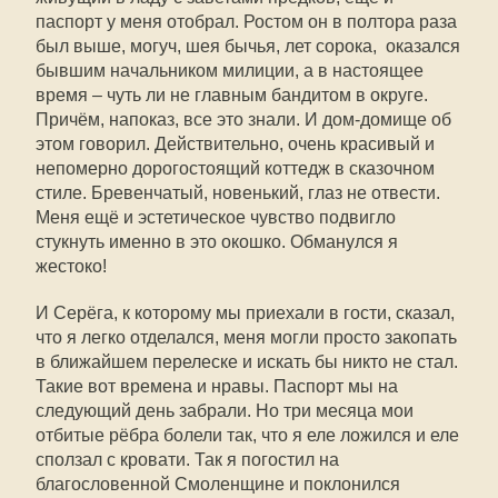
паспорт у меня отобрал. Ростом он в полтора раза
был выше, могуч, шея бычья, лет сорока, оказался
бывшим начальником милиции, а в настоящее
время – чуть ли не главным бандитом в округе.
Причём, напоказ, все это знали. И дом-домище об
этом говорил. Действительно, очень красивый и
непомерно дорогостоящий коттедж в сказочном
стиле. Бревенчатый, новенький, глаз не отвести.
Меня ещё и эстетическое чувство подвигло
стукнуть именно в это окошко. Обманулся я
жестоко!
И Серёга, к которому мы приехали в гости, сказал,
что я легко отделался, меня могли просто закопать
в ближайшем перелеске и искать бы никто не стал.
Такие вот времена и нравы. Паспорт мы на
следующий день забрали. Но три месяца мои
отбитые рёбра болели так, что я еле ложился и еле
сползал с кровати. Так я погостил на
благословенной Смоленщине и поклонился