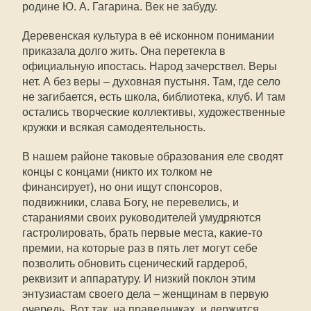
родине Ю. А. Гагарина. Век не забуду.
Деревенская культура в её исконном понимании
приказала долго жить. Она перетекла в
официальную ипостась. Народ зачерствел. Веры
нет. А без веры – духовная пустыня. Там, где село
не загибается, есть школа, библиотека, клуб. И там
остались творческие коллективы, художественные
кружки и всякая самодеятельность.
В нашем районе таковые образования еле сводят
концы с концами (никто их толком не
финансирует), но они ищут спонсоров,
подвижники, слава Богу, не перевелись, и
стараниями своих руководителей умудряются
гастролировать, брать первые места, какие-то
премии, на которые раз в пять лет могут себе
позволить обновить сценический гардероб,
реквизит и аппаратуру. И низкий поклон этим
энтузиастам своего дела – женщинам в первую
очередь. Вот так, на праведниках, и держится