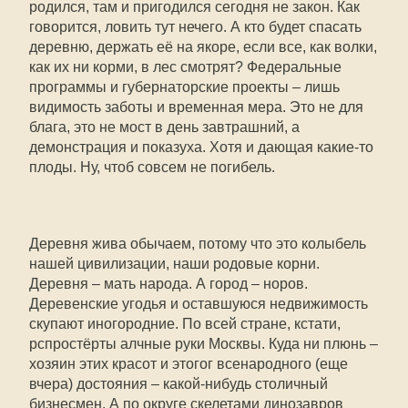
родился, там и пригодился сегодня не закон. Как
говорится, ловить тут нечего. А кто будет спасать
деревню, держать её на якоре, если все, как волки,
как их ни корми, в лес смотрят? Федеральные
программы и губернаторские проекты – лишь
видимость заботы и временная мера. Это не для
блага, это не мост в день завтрашний, а
демонстрация и показуха. Хотя и дающая какие-то
плоды. Ну, чтоб совсем не погибель.
Деревня жива обычаем, потому что это колыбель
нашей цивилизации, наши родовые корни.
Деревня – мать народа. А город – норов.
Деревенские угодья и оставшуюся недвижимость
скупают иногородние. По всей стране, кстати,
рспростёрты алчные руки Москвы. Куда ни плюнь –
хозяин этих красот и этогог всенародного (еще
вчера) достояния – какой-нибудь столичный
бизнесмен. А по округе скелетами динозавров