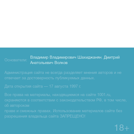
Владимир Владимирович Шахиджанян
,
Дмитрий
Основатели:
Анатольевич Волков
Администрация сайта не всегда разделяет мнения авторов и не
отвечает за достоверность публикуемых данных.
Дата открытия сайта — 17 августа 1997 г.
Все права на материалы, находящиемся на сайте 1001.ru,
охраняются в соответствии с законодательством РФ, в том числе,
об авторском
праве и смежных правах. Использование материалов сайте без
разрешения владельца сайта ЗАПРЕЩЕНО!
18+