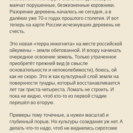
маячат порушенные, безжизненные коровники.
Разорение деревень началось не сегодня, а в
далёких уже 70-х годах прошлого столетия. И вот
теперь на карте России исчезнувших деревень не
счесть.
Это новая «терра инкогнита» на месте российской
ойкумены – земли обетованной. И впору начинать
очередное освоение земель. Только утраченное
приобретёт прежний вид (в смысле
основательности и непоколебимости), боюсь, ой
как не скоро. Это ж как культурный слой земли на
поверхности тундры, который восстанавливается
лет так триста-четыреста. Ломать не строить. И
пока не видно, чтоб кто-то из первой стадии
перешёл во вторую.
Примеры тому точечные, а нужен масштаб и
глубинный порыв. Но культуры созидания уж нет. А
делать что-то надо, чтоб не виднелись сиротские