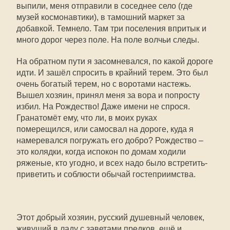
выпили, меня отправили в соседнее село (где
музей космонавтики), в тамошний маркет за
добавкой. Темнело. Там три поселения впритык и
много дорог через поле. На поле волчьи следы.
На обратном пути я засомневался, по какой дороге
идти. И зашёл спросить в крайний терем. Это был
очень богатый терем, но с воротами настежь.
Вышел хозяин, принял меня за вора и попросту
избил. На Рождество! Даже имени не спрося.
Гранатомёт ему, что ли, в моих руках
померещился, или самосвал на дороге, куда я
намеревался погружать его добро? Рождество –
это колядки, когда испокон по домам ходили
ряженые, кто угодно, и всех надо было встретить-
приветить и соблюсти обычай гостеприимства.
Этот добрый хозяин, русский душевный человек,
живущий в ладу с заветами предков, ещё и