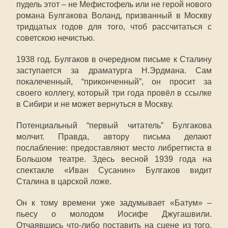
пудель этот – не Мефистофель или не герой нового
романа Булгакова Воланд, призванный в Москву
тридцатых годов для того, чтоб рассчитаться с
советскою нечистью.
1938 год. Булгаков в очередном письме к Сталину
заступается за драматурга Н.Эрдмана. Сам
покалеченный, “приконченный”, он просит за
своего коллегу, который три года провёл в ссылке
в Сибири и не может вернуться в Москву.
Потенциальный “первый читатель” Булгакова
молчит. Правда, автору письма делают
послабление: предоставляют место либреттиста в
Большом театре. Здесь весной 1939 года на
спектакле «Иван Сусанин» Булгаков видит
Сталина в царской ложе.
Он к тому времени уже задумывает «Батум» –
пьесу о молодом Иосифе Джугашвили.
Отчаявшись что-либо поставить на сцене из того,