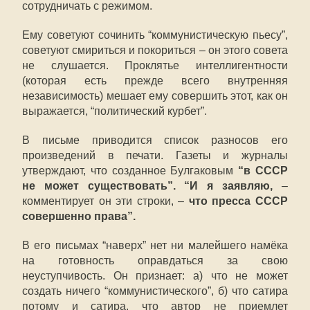
сотрудничать с режимом.
Ему советуют сочинить “коммунистическую пьесу”,
советуют смириться и покориться – он этого совета
не слушается. Проклятье интеллигентности
(которая есть прежде всего внутренняя
независимость) мешает ему совершить этот, как он
выражается, “политический курбет”.
В письме приводится список разносов его
произведений в печати. Газеты и журналы
утверждают, что созданное Булгаковым
“в СССР
не может существовать”. “И я заявляю,
–
комментирует он эти строки, –
что пресса СССР
совершенно права”.
В его письмах “наверх” нет ни малейшего намёка
на готовность оправдаться за свою
неуступчивость. Он признает: а) что не может
создать ничего “коммунистического”, б) что сатира
потому и сатира, что автор не приемлет