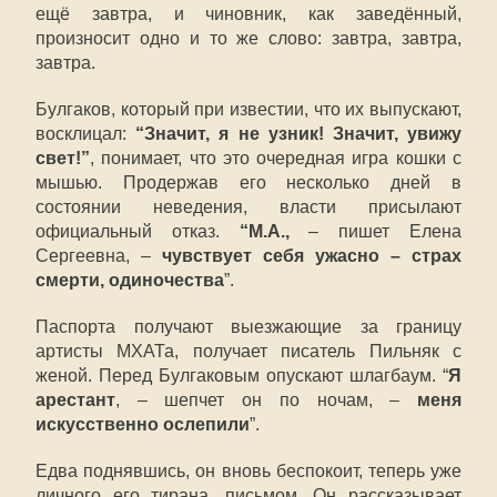
ещё завтра, и чиновник, как заведённый,
произносит одно и то же слово: завтра, завтра,
завтра.
Булгаков, который при известии, что их выпускают,
восклицал:
“Значит, я не узник! Значит, увижу
свет!”
, понимает, что это очередная игра кошки с
мышью. Продержав его несколько дней в
состоянии неведения, власти присылают
официальный отказ.
“М.А.,
– пишет Елена
Сергеевна, –
чувствует себя ужасно – страх
смерти, одиночества
”.
Паспорта получают выезжающие за границу
артисты МХАТа, получает писатель Пильняк с
женой. Перед Булгаковым опускают шлагбаум. “
Я
арестант
, – шепчет он по ночам, –
меня
искусственно ослепили
”.
Едва поднявшись, он вновь беспокоит, теперь уже
личного его тирана, письмом. Он рассказывает