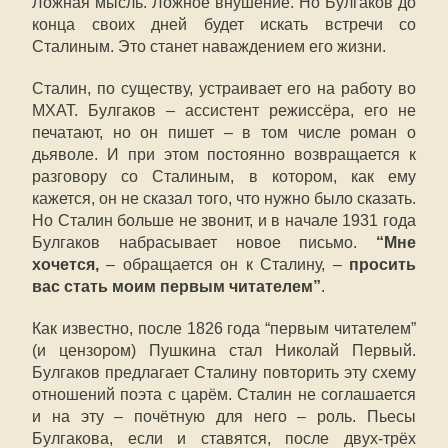
Ложная мысль. Ложное внушение. Но Булгаков до
конца своих дней будет искать встречи со
Сталиным. Это станет наваждением его жизни.
Сталин, по существу, устраивает его на работу во
МХАТ. Булгаков – ассистент режиссёра, его не
печатают, но он пишет – в том числе роман о
дьяволе. И при этом постоянно возвращается к
разговору со Сталиным, в котором, как ему
кажется, он не сказал того, что нужно было сказать.
Но Сталин больше не звонит, и в начале 1931 года
Булгаков набрасывает новое письмо.
“Мне
хочется,
– обращается он к Сталину, –
просить
вас стать моим первым читателем”
.
Как известно, после 1826 года “первым читателем”
(и цензором) Пушкина стал Николай Первый.
Булгаков предлагает Сталину повторить эту схему
отношений поэта с царём. Сталин не соглашается
и на эту – почётную для него – роль. Пьесы
Булгакова, если и ставятся, после двух-трёх