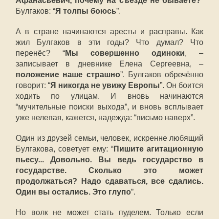
Афанасьевич, почему на съезде не бываете?
”
Булгаков: “
Я толпы боюсь
”.
А в стране начинаются аресты и расправы. Как
жил Булгаков в эти годы? Что думал? Что
перенёс? “
Мы совершенно одиноки
, –
записывает в дневнике Елена Сергеевна, –
положение наше страшно
”. Булгаков обречённо
говорит: “
Я никогда не увижу Европы
”. Он боится
ходить по улицам. И вновь начинаются
“мучительные поиски выхода”, и вновь всплывает
уже нелепая, кажется, надежда: “письмо наверх”.
Один из друзей семьи, человек, искренне любящий
Булгакова, советует ему: “
Пишите агитационную
пьесу... Довольно. Вы ведь государство в
государстве. Сколько это может
продолжаться? Надо сдаваться, все сдались.
Один вы остались. Это глупо
”.
Но волк не может стать пуделем. Только если