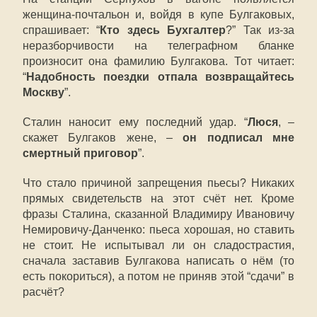
женщина-почтальон и, войдя в купе Булгаковых,
спрашивает: “
Кто здесь Бухгалтер
?” Так из-за
неразборчивости на телеграфном бланке
произносит она фамилию Булгакова. Тот читает:
“
Надобность поездки отпала возвращайтесь
Москву
”.
Сталин наносит ему последний удар. “
Люся
, –
скажет Булгаков жене, –
он подписал мне
смертный приговор
”.
Что стало причиной запрещения пьесы? Никаких
прямых свидетельств на этот счёт нет. Кроме
фразы Сталина, сказанной Владимиру Ивановичу
Немировичу-Данченко: пьеса хорошая, но ставить
не стоит. Не испытывал ли он сладострастия,
сначала заставив Булгакова написать о нём (то
есть покориться), а потом не приняв этой “сдачи” в
расчёт?