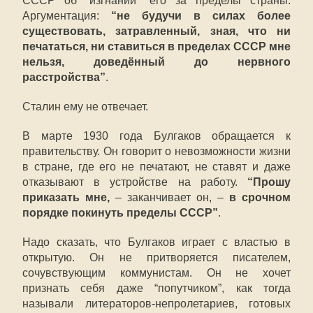
СССР об “изгнании” его за пределы страны.
Аргументация:
“не будучи в силах более
существовать, затравленный, зная, что ни
печататься, ни ставиться в пределах СССР мне
нельзя, доведённый до нервного
расстройства”
.
Сталин ему не отвечает.
В марте 1930 года Булгаков обращается к
правительству. Он говорит о невозможности жизни
в стране, где его не печатают, не ставят и даже
отказывают в устройстве на работу.
“Прошу
приказать мне,
– заканчивает он, –
в срочном
порядке покинуть пределы СССР”
.
Надо сказать, что Булгаков играет с властью в
открытую. Он не притворяется писателем,
сочувствующим коммунистам. Он не хочет
признать себя даже “попутчиком”, как тогда
называли литераторов-непролетариев, готовых