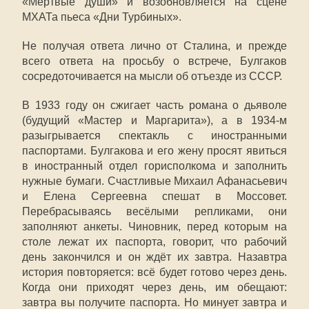
«Мёртвые души» и возобновляется на сцене
МХАТа пьеса «Дни Турбиных».
Не получая ответа лично от Сталина, и прежде
всего ответа на просьбу о встрече, Булгаков
сосредоточивается на мысли об отъезде из СССР.
В 1933 году он сжигает часть романа о дьяволе
(будущий «Мастер и Маргарита»), а в 1934-м
разыгрывается спектакль с иностранными
паспортами. Булгакова и его жену просят явиться
в иностранный отдел горисполкома и заполнить
нужные бумаги. Счастливые Михаил Афанасьевич
и Елена Сергеевна спешат в Моссовет.
Перебрасываясь весёлыми репликами, они
заполняют анкеты. Чиновник, перед которым на
столе лежат их паспорта, говорит, что рабочий
день закончился и он ждёт их завтра. Назавтра
история повторяется: всё будет готово через день.
Когда они приходят через день, им обещают:
завтра вы получите паспорта. Но минует завтра и