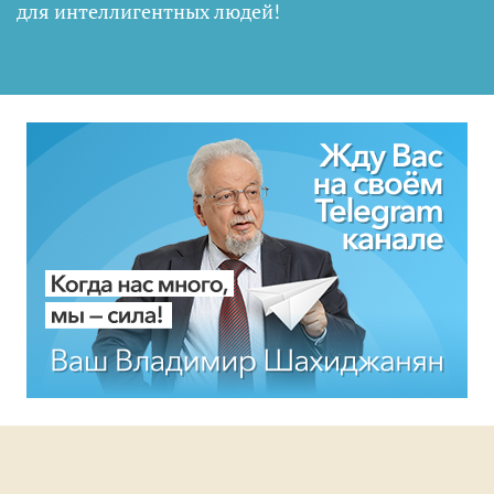
для интеллигентных людей
!