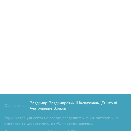
Владимир Владимирович Шахиджанян
,
Дмитрий
Основатели:
Анатольевич Волков
Администрация сайта не всегда разделяет мнения авторов и не
отвечает за достоверность публикуемых данных.