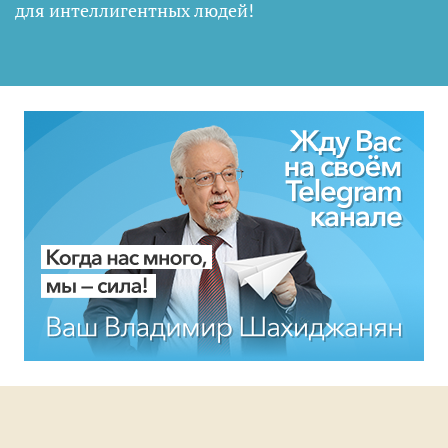
для интеллигентных людей
!