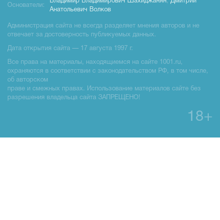
Владимир Владимирович Шахиджанян
,
Дмитрий
Основатели:
Анатольевич Волков
Администрация сайта не всегда разделяет мнения авторов и не
отвечает за достоверность публикуемых данных.
Дата открытия сайта — 17 августа 1997 г.
Все права на материалы, находящиемся на сайте 1001.ru,
охраняются в соответствии с законодательством РФ, в том числе,
об авторском
праве и смежных правах. Использование материалов сайте без
разрешения владельца сайта ЗАПРЕЩЕНО!
18+