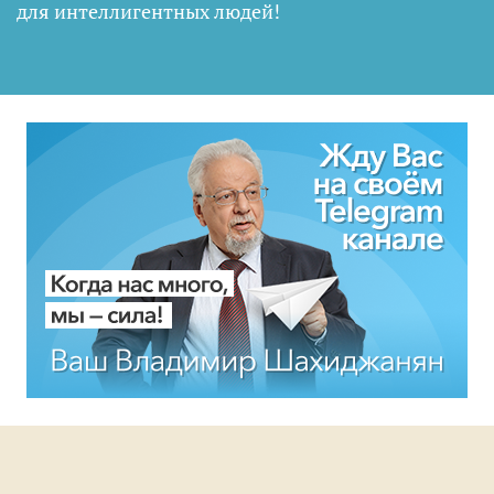
для интеллигентных людей
!