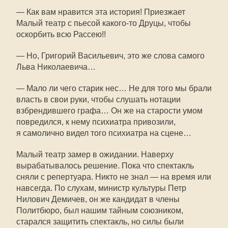
— Как вам нравится эта история! Приезжает
Малый театр с пьесой
какого-то
Друцы, чтобы
оскорбить всю Рассею!!
— Но, Григорий Васильевич, это же слова самого
Льва Николаевича…
— Мало ли чего старик нес… Не для того мы брали
власть в свои руки, чтобы слушать нотации
взбрендившего графа… Он же на старости умом
повредился, к нему психиатра привозили,
я самолично видел того психиатра на сцене…
Малый театр замер в ожидании. Наверху
вырабатывалось решение. Пока что спектакль
сняли с репертуара. Никто не знал — на время или
навсегда. По слухам, министр культуры Петр
Нилович Демичев, он же кандидат в члены
Политбюро, был нашим тайным союзником,
старался защитить спектакль, но силы были