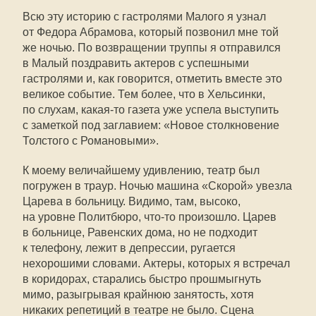
Всю эту историю с гастролями Малого я узнал
от Федора Абрамова, который позвонил мне той
же ночью. По возвращении труппы я отправился
в Малый поздравить актеров с успешными
гастролями и, как говорится, отметить вместе это
великое событие. Тем более, что в Хельсинки,
по слухам,
какая-то
газета уже успела выступить
с заметкой под заглавием: «Новое столкновение
Толстого с Романовыми».
К моему величайшему удивлению, театр был
погружен в траур. Ночью машина «Скорой» увезла
Царева в больницу. Видимо, там, высоко,
на уровне Политбюро,
что-то
произошло. Царев
в больнице, Равенских дома, но не подходит
к телефону, лежит в депрессии, ругается
нехорошими словами. Актеры, которых я встречал
в коридорах, старались быстро прошмыгнуть
мимо, разыгрывая крайнюю занятость, хотя
никаких репетиций в театре не было. Сцена