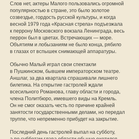
Слов нет, актеры Малого пользовались огромной
популярностью в стране, это было золотое
созвездье, гордость русской культуры, и когда
весной 1979 года «Красная стрела» подъезжала
к перрону Московского вокзала Ленинграда, весь
перрон был в цветах. Встречающих — море.
Объятиям и лобызаниям не было конца, рябило
в глазах от вспышек снимающей аппаратуры.
Обычно Малый играл свои спектакли
в Пушкинском, бывшем императорском театре.
Аншлаг, за два квартала спрашивали лишнего
билетика. На открытие гастролей ждали
всесильного Романова, главу области и города,
члена Политбюро, имевшего виды на Кремль.
Он не смог оказать честь по причине крайней
занятости государственными делами, но передал
труппе, что непременно прибудет на закрытие.
Последний день гастролей выпал на субботу,
а по субботам глава области обычно охотился.