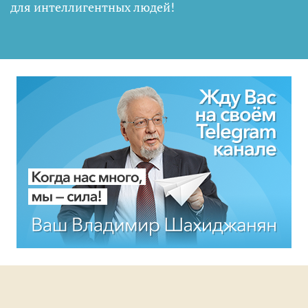
для интеллигентных людей
!