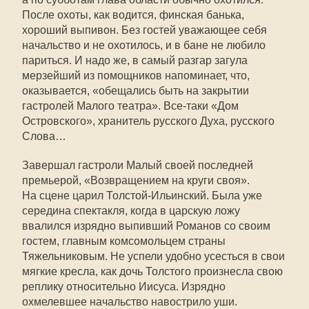
После охоты, как водится, финская банька,
хороший выпивон. Без гостей уважающее себя
начальство и не охотилось, и в бане не любило
париться. И надо же, в самый разгар загула
мерзейший из помощников напоминает, что,
оказывается, «обещались быть на закрытии
гастролей Малого театра». Все-таки «Дом
Островского», хранитель русского Духа, русского
Слова…
Завершал гастроли Малый своей последней
премьерой, «Возвращением на круги своя».
На сцене царил Толстой-Ильинский. Была уже
середина спектакля, когда в царскую ложу
ввалился изрядно выпивший Романов со своим
гостем, главным комсомольцем страны
Тяжельниковым. Не успели удобно усесться в свои
мягкие кресла, как дочь Толстого произнесла свою
реплику относительно Иисуса. Изрядно
охмелевшее начальство навострило уши.