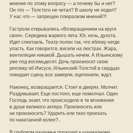
мнение по этому вопросу — а почему бы и нет?
Он что — Толстого не читал? В школу не ходил?
У нас что — запрещен плюрализм мнений?!
Гастроли открывались «Возвращением на круги
своя». Середина жаркого лета. Юг, ночь, духота.
Идет спектакль. Театр полон так, что яблоку негде
упасть. Как говорится, висели на люстрах. Жара,
вентиляции никакой. Дышать нечем. А Ильинскому
уже под восемьдесят. Дочь произносит свою
реплику об Иисусе, Ильинский-Толстой в сердцах
покидает сцену, все замерли, оцепенели, ждут.
Наконец, возвращается. Стоит в дверях. Молчит.
Раздумывает. Еще постоял, еще помолчал. Один
Господь знает, что происходило в те мгновения
в душе великого актера. Произносить или
не произносить? Ударить или тихо проехать
по накатанной колее?..
В глубоком раздумье проходит к шахматному