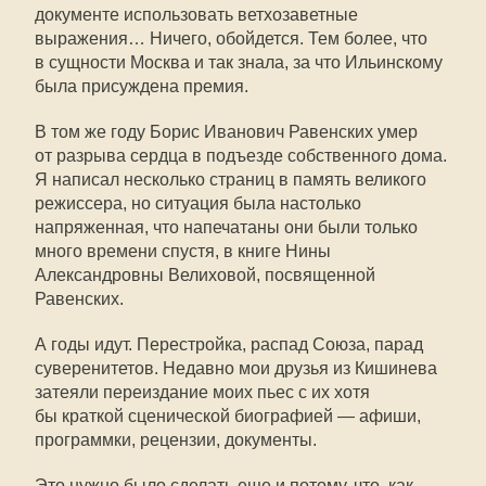
документе использовать ветхозаветные
выражения… Ничего, обойдется. Тем более, что
в сущности Москва и так знала, за что Ильинскому
была присуждена премия.
В том же году Борис Иванович Равенских умер
от разрыва сердца в подъезде собственного дома.
Я написал несколько страниц в память великого
режиссера, но ситуация была настолько
напряженная, что напечатаны они были только
много времени спустя, в книге Нины
Александровны Велиховой, посвященной
Равенских.
А годы идут. Перестройка, распад Союза, парад
суверенитетов. Недавно мои друзья из Кишинева
затеяли переиздание моих пьес с их хотя
бы краткой сценической биографией — афиши,
программки, рецензии, документы.
Это нужно было сделать еще и потому, что, как