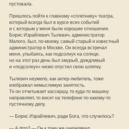
пустовала.
Пришлось пойти к главному «сплетнику» театра,
который всегда был в курсе всех событий
и с которым у меня были хорошие отношения.
Борис Израйлевич Тылевич, администратор
Малого, был,
по-моему
, самый старый и известный
администратор в Москве. Он всегда встречал
меня, улыбаясь, как подсолнух на солнце,
но на этот раз день был хмурый, дождливый
и «подсолнух» низко опустил свою шляпку.
Тылевич неумело, как актер-любитель, тоже
изображал немыслимую занятость.
То он отчитывает кассиршу, то
куда-то
машину
направляет, то висит на телефоне по
какому-то
пустячному делу.
— Борис Израйлевич, ради Бога, что случилось?
— А фто? — Он к тому же шепелявил.