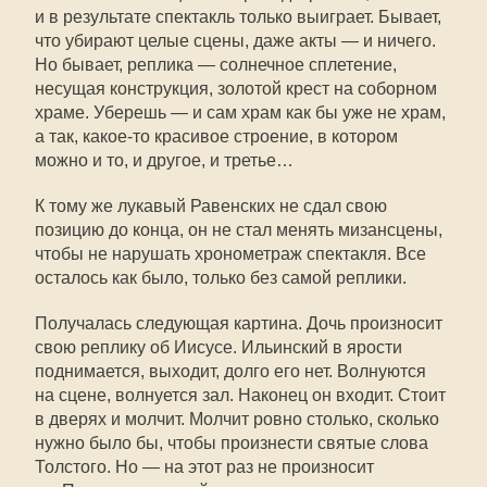
и в результате спектакль только выиграет. Бывает,
что убирают целые сцены, даже акты — и ничего.
Но бывает, реплика — солнечное сплетение,
несущая конструкция, золотой крест на соборном
храме. Уберешь — и сам храм как бы уже не храм,
а так,
какое-то
красивое строение, в котором
можно и то, и другое, и третье…
К тому же лукавый Равенских не сдал свою
позицию до конца, он не стал менять мизансцены,
чтобы не нарушать хронометраж спектакля. Все
осталось как было, только без самой реплики.
Получалась следующая картина. Дочь произносит
свою реплику об Иисусе. Ильинский в ярости
поднимается, выходит, долго его нет. Волнуются
на сцене, волнуется зал. Наконец он входит. Стоит
в дверях и молчит. Молчит ровно столько, сколько
нужно было бы, чтобы произнести святые слова
Толстого. Но — на этот раз не произносит