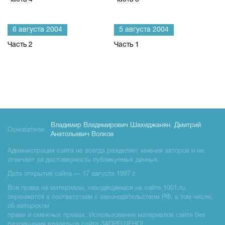
6 августа 2004
5 августа 2004
Часть 2
Часть 1
Владимир Владимирович Шахиджанян
,
Дмитрий
Основатели:
Анатольевич Волков
Администрация сайта не всегда разделяет мнения авторов и не
отвечает за достоверность публикуемых данных.
Дата открытия сайта — 17 августа 1997 г.
Все права на материалы, находящиемся на сайте 1001.ru,
охраняются в соответствии с законодательством РФ, в том числе,
об авторском
праве и смежных правах. Использование материалов сайте без
разрешения владельца сайта ЗАПРЕЩЕНО!