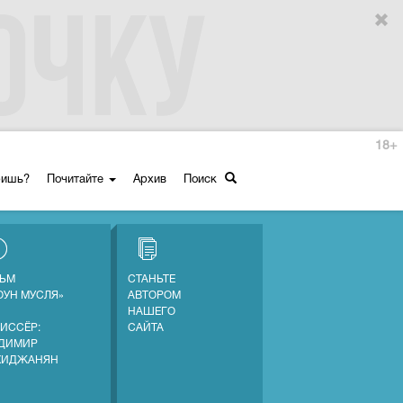
18+
ришь?
Почитайте
Архив
Поиск
ЬМ
СТАНЬТЕ
ОУН МУСЛЯ»
АВТОРОМ
НАШЕГО
ИССЁР:
САЙТА
ДИМИР
ХИДЖАНЯН