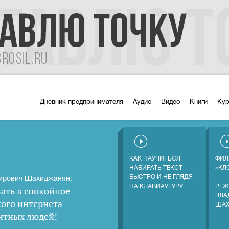
Дневник предпринимателя
Аудио
Видео
Книги
Ку
КАК НАУЧИТЬСЯ
ФИЛ
НАБИРАТЬ ТЕКСТ
«КЛ
БЫСТРО И НЕ ГЛЯДЯ
ирович Шахиджанян:
НА КЛАВИАУТУРУ
РЕЖ
ать в спокойное
ВЛА
кого интернета
ША
нтных людей
!