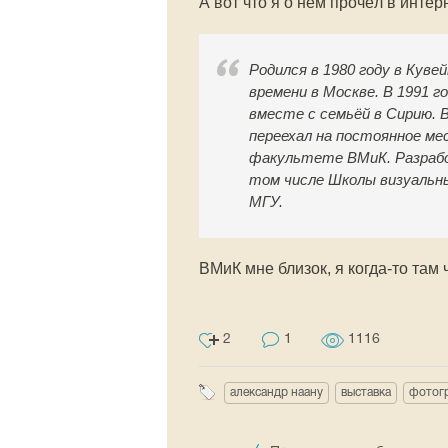
А вот что я о нём прочёл в интер
Родился в 1980 году в Куве
времени в Москве. В 1991 г
вместе с семьёй в Сирию. В
переехал на постоянное ме
факультете ВМиК. Разрабо
том числе Школы визуальн
МГУ.
ВМиК мне близок, я когда-то там 
2
1
1116
александр наану
выставка
фотог