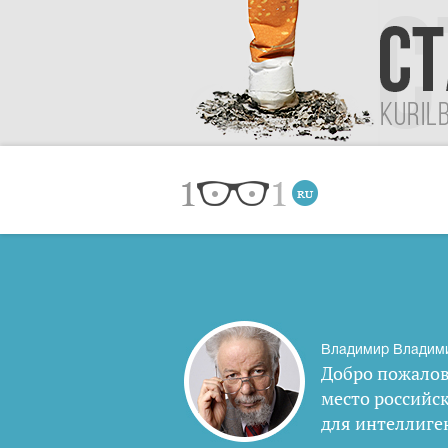
Владимир Владим
Добро пожалов
место российс
для интеллиге