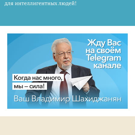
для интеллигентных людей
!