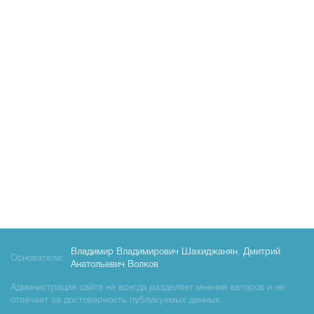
Владимир Владимирович Шахиджанян
,
Дмитрий
Основатели:
Анатольевич Волков
Администрация сайта не всегда разделяет мнения авторов и не
отвечает за достоверность публикуемых данных.