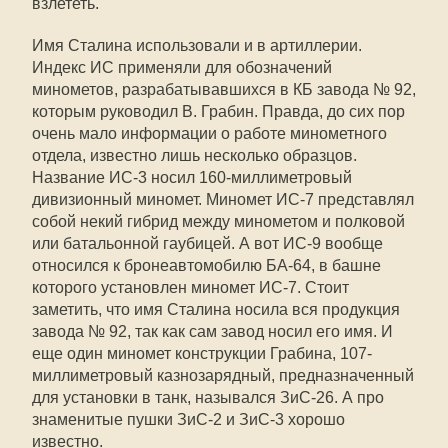
взлететь.
Имя Сталина использовали и в артиллерии.
Индекс ИС применяли для обозначений
минометов, разрабатывавшихся в КБ завода № 92,
которым руководил В. Грабин. Правда, до сих пор
очень мало информации о работе минометного
отдела, известно лишь несколько образцов.
Название ИС-3 носил 160-миллиметровый
дивизионный миномет. Миномет ИС-7 представлял
собой некий гибрид между минометом и полковой
или батальонной гаубицей. А вот ИС-9 вообще
относился к бронеавтомобилю БА-64, в башне
которого установлен миномет ИС-7. Стоит
заметить, что имя Сталина носила вся продукция
завода № 92, так как сам завод носил его имя. И
еще один миномет конструкции Грабина, 107-
миллиметровый казнозарядный, предназначенный
для установки в танк, назывался ЗиС-26. А про
знаменитые пушки ЗиС-2 и ЗиС-3 хорошо
известно.