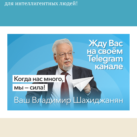
для интеллигентных людей
!