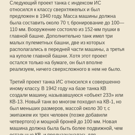
Следующий проект танка с индексом ИС
относился к классу сверхтяжелых и был
предложен в 1940 году. Масса машины должна
была составить около 70 т, бронирование до 100—
110 мм. Вооружение состояло из 152-мм пушки в
главной башне. Дополнительно танк имел три
малых пулеметных башни, две из которых
располагались в передней части машины, а третья
на куполе главной башни. Хотя этот проект
остался только на бумаге, он был вполне
реализуем, ничего сверхсложного в нем не было.
Третий проект танка ИС относился к совершенно
иному классу. В 1942 году на базе танка КВ
создали машину, называвшуюся «объект 233» или
КВ-13. Новый танк во многом походил на КВ-1, но
был меньших размеров, массой около 30 т, с
экипажем их трех человек (позже добавили
четвертого) и мощной броней до 100 мм. Новая
машина должна была быть более подвижной, чем
остальные КВ, и предназначалась для