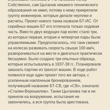
Собственно, сам Цыганов никакого технического
образования не имел, потому к нему прикрепили
группу инженеров, которые делали чертежи и
расчеты. Проект нового танка назвали БТ-ИС. От
серийных машин БТ его отличала только ходовая
часть. Вместо двух ведущих пар колес стало три,
из которых первая, вторая и четвертая пары были
управляемыми. Предполагалось, что танк сможет
на колесах развивать скорость свыше 100 км/ч,
разворачиваться на месте и двигаться практически
бесшумно. Было создано три опытных образца,
которые испытывались в 1937-38 гг.. Планировали
заказать партию из трехсот машин. В ходе работ
появился еще один проект того же автора, с
усиленным наклонным бронированием,
получивший название БТ-СВ, где «СВ», означало
«Сталин-Ворошилов». Танки Цыганова так и не
приняли на вооружение, испытания не
закончились, а вся группа была арестована.