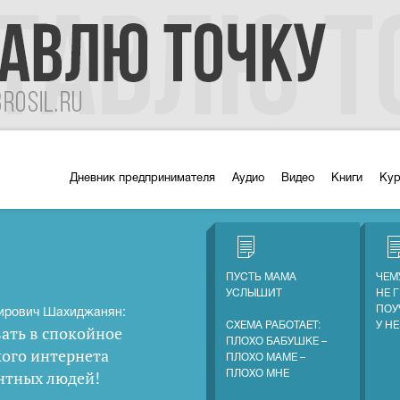
Дневник предпринимателя
Аудио
Видео
Книги
Ку
ПУСТЬ МАМА
ЧЕМ
УСЛЫШИТ
НЕ 
ПОУ
ирович Шахиджанян:
СХЕМА РАБОТАЕТ:
У Н
ать в спокойное
ПЛОХО БАБУШКЕ –
кого интернета
ПЛОХО МАМЕ –
нтных людей
!
ПЛОХО МНЕ