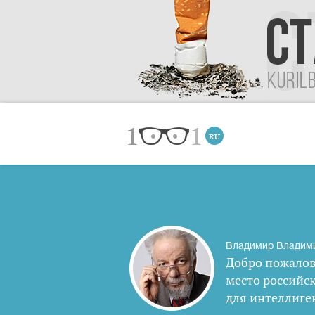
Владимир Владим
Добро пожалов
место российс
для интеллиге