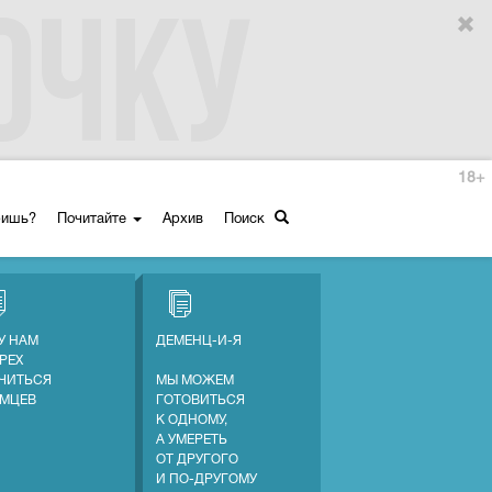
18+
ришь?
Почитайте
Архив
Поиск
У НАМ
ДЕМЕНЦ-И-Я
ГРЕХ
ЧИТЬСЯ
МЫ МОЖЕМ
ЕМЦЕВ
ГОТОВИТЬСЯ
К ОДНОМУ,
А УМЕРЕТЬ
ОТ ДРУГОГО
И ПО-ДРУГОМУ