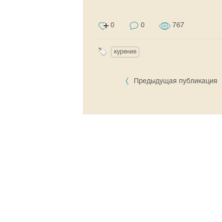
0
0
767
курение
Предыдущая публикация