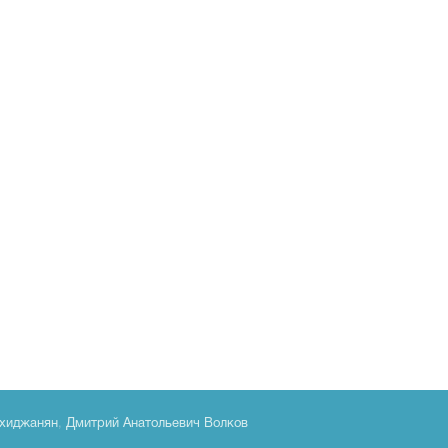
хиджанян
,
Дмитрий Анатольевич Волков