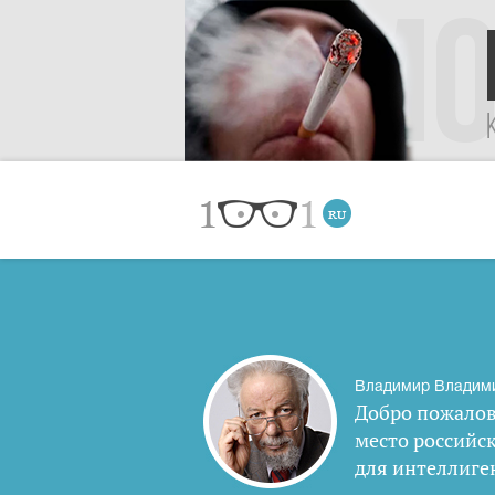
Владимир Владим
Добро пожалов
место российс
для интеллиге