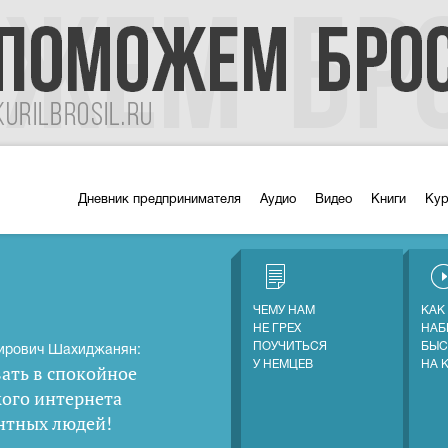
Дневник предпринимателя
Аудио
Видео
Книги
Ку
ЧЕМУ НАМ
КАК
НЕ ГРЕХ
НАБ
ПОУЧИТЬСЯ
БЫС
ирович Шахиджанян:
У НЕМЦЕВ
НА 
ать в спокойное
кого интернета
нтных людей
!