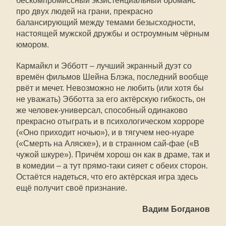
бескомпромиссный экзистенциальный броманс
про двух людей на грани, прекрасно
балансирующий между темами безысходности,
настоящей мужской дружбы и остроумным чёрным
юмором.
Кармайкл и Эбботт – лучший экранный дуэт со
времён фильмов Шейна Блэка, последний вообще
рвёт и мечет. Невозможно не любить (или хотя бы
не уважать) Эбботта за его актёрскую гибкость, он
же человек-универсал, способный одинаково
прекрасно отыграть и в психологическом хорроре
(«Оно приходит ночью»), и в тягучем нео-нуаре
(«Смерть на Аляске»), и в странном сай-фае («В
чужой шкуре»). Причём хорош он как в драме, так и
в комедии – а тут прямо-таки сияет с обеих сторон.
Остаётся надеться, что его актёрская игра здесь
ещё получит своё признание.
Вадим Богданов