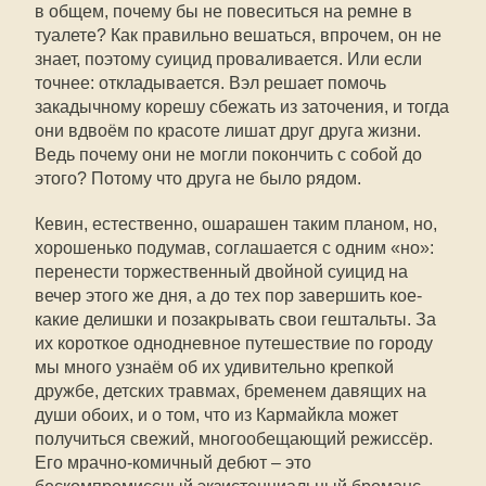
в общем, почему бы не повеситься на ремне в
туалете? Как правильно вешаться, впрочем, он не
знает, поэтому суицид проваливается. Или если
точнее: откладывается. Вэл решает помочь
закадычному корешу сбежать из заточения, и тогда
они вдвоём по красоте лишат друг друга жизни.
Ведь почему они не могли покончить с собой до
этого? Потому что друга не было рядом.
Кевин, естественно, ошарашен таким планом, но,
хорошенько подумав, соглашается с одним «но»:
перенести торжественный двойной суицид на
вечер этого же дня, а до тех пор завершить кое-
какие делишки и позакрывать свои гештальты. За
их короткое однодневное путешествие по городу
мы много узнаём об их удивительно крепкой
дружбе, детских травмах, бременем давящих на
души обоих, и о том, что из Кармайкла может
получиться свежий, многообещающий режиссёр.
Его мрачно-комичный дебют – это