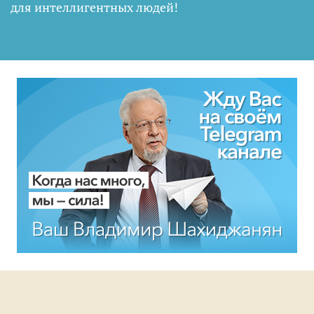
для интеллигентных людей
!