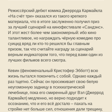
Режиссёрский дебют комика Джеррода Кармайкла
«На счёт три» оказался из такого крепкого
материала, что в итоге заслуженно получил приз
за лучший сценарий на кинофестивале «Сандэнс».
И этот жест более чем закономерный: ибо кино
талантливое, но награждать чёрную комедию про
суицид вряд ли кто-то решился бы главным
призом, так что считайте награду за сценарий
верным индикатором того, что перед вами один из
лучших фильмов всего смотра.
Кевин (феноменальный Кристофер Эбботт) всю
жизнь пытался покончить с собой. Однако каждый
раз тщетно. Сейчас он просиживает свою белую
неугомонную задницу в психиатрической
лечебнице, пока его смиренный друг Вэл (Джеррод
Кармайкл) медленно, но верно подходит к
осознанию, что и его всё достало – пахать на
стройке нет больше сил, отношения дали трещину,