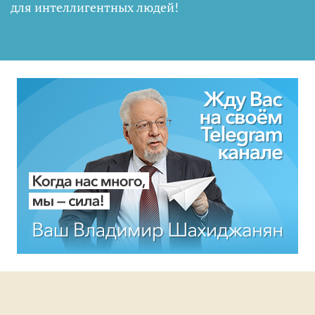
для интеллигентных людей
!