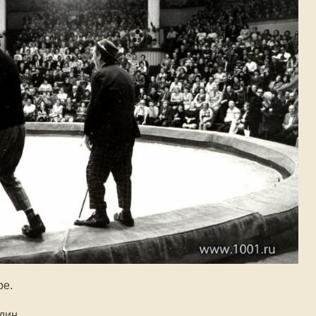
ре.
дин.