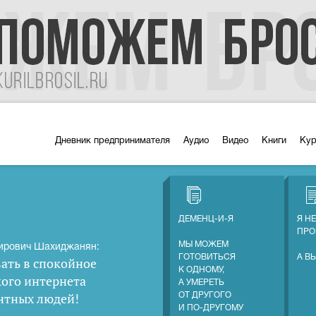
Дневник предпринимателя
Аудио
Видео
Книги
Ку
ДЕМЕНЦ-И-Я
Я Н
ПРО
МЫ МОЖЕМ
ирович Шахиджанян:
ГОТОВИТЬСЯ
А В
ать в спокойное
К ОДНОМУ,
кого интернета
А УМЕРЕТЬ
нтных людей
!
ОТ ДРУГОГО
И ПО-ДРУГОМУ