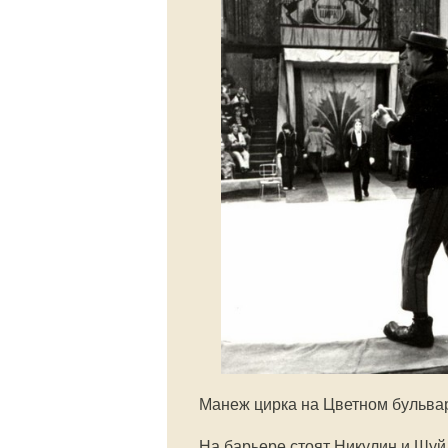
Манеж цирка на Цветном бульва
На барьере стоят Никулин и Шуй