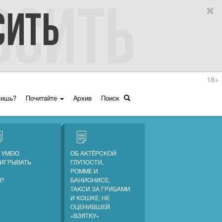
18+
ришь?
Почитайте
Архив
Поиск
Е УМЕЮ
ОБ АКТЁРСКОЙ
ИГРЫВАТЬ
ГЛУПОСТИ,
РОММЕ И
Ы?
БАНИОНИСЕ,
ТАКСИ ЗА ГРИБАМИ
И КОШКЕ, НЕ
ОЦЕНИВШЕЙ
«ВЗЯТКУ»