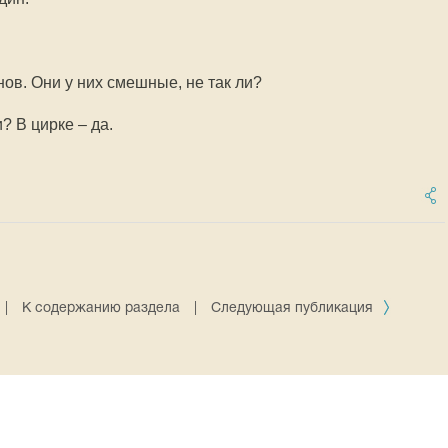
ов. Они у них смешные, не так ли?
? В цирке – да.
|
К содержанию раздела
|
Следующая публикация