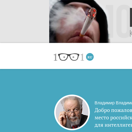
Владимир Владим
Добро пожалов
место российс
для интеллиге