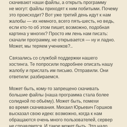
скачивают наши файлы, а открыть программу
не могут: файлы приходят к ним побитыми. Почему
это происходит? Вот уже третий день идут к нам
жалобы — их немного, всего пять-шесть, но ведь,
если
кто-то
об этом пишет, возможно, подобная
картина у многих? Просто им лень нам писать:
скачали программу, не открывается — ну и ладно.
Может, мы теряем учеников?..
Связались со службой поддержки нашего
хостинга. Те попросили подробнее описать нашу
жалобу и прислать им письмо. Отправили. Они
ответили: разбираемся.
Может быть,
кому-то
запрещено скачивать
большие файлы (наша программа стала более
солидной по объёму). Может быть, помехи
во время скачивания. Михаил Юрьевич Горшков
высказал свою идею: возможно, когда к нам
обращаются очень много пользователей, сервер
не справляется. И такое может быть. Это надо