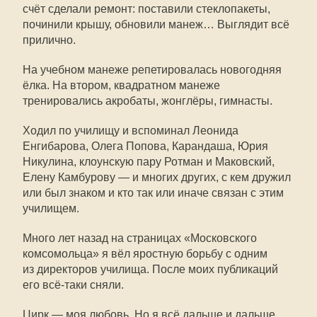
счёт сделали ремонт: поставили стеклопакеты,
починили крышу, обновили манеж… Выглядит всё
прилично.
На учебном манеже репетировалась новогодняя
ёлка. На втором, квадратном манеже
тренировались акробаты, жонглёры, гимнасты.
Ходил по училищу и вспоминал Леонида
Енгибарова, Олега Попова, Карандаша, Юрия
Никулина, клоунскую пару Ротман и Маковский,
Елену Камбурову — и многих других, с кем дружил
или был знаком и кто так или иначе связан с этим
училищем.
Много лет назад на страницах «Московского
комсомольца» я вёл яростную борьбу с одним
из директоров училища. После моих публикаций
его всё-таки сняли.
Цирк — моя любовь. Но я всё дальше и дальше