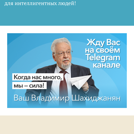
для интеллигентных людей
!