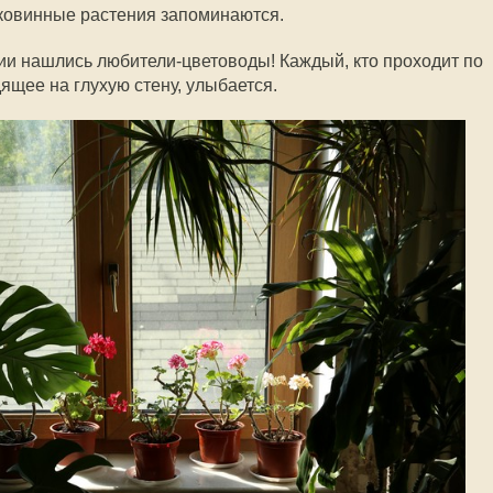
ковинные растения запоминаются.
нии нашлись любители-цветоводы! Каждый, кто проходит по
дящее на глухую стену, улыбается.