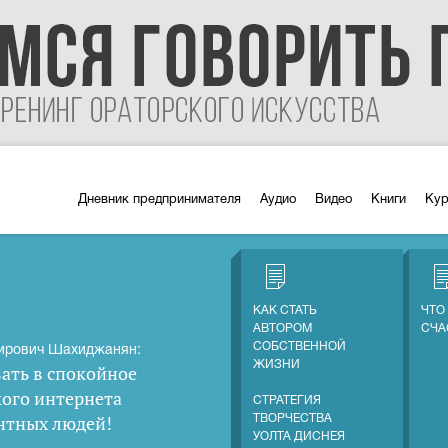
Дневник предпринимателя
Аудио
Видео
Книги
Ку
КАК СТАТЬ
ЧТО
АВТОРОМ
СЧА
СОБСТВЕННОЙ
ирович Шахиджанян:
ЖИЗНИ
ать в спокойное
кого интернета
СТРАТЕГИЯ
нтных людей
!
ТВОРЧЕСТВА
УОЛТА ДИСНЕЯ