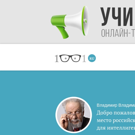
Владимир Владим
Добро пожалов
место российс
для интеллиге