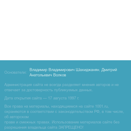
Владимир Владимирович Шахиджанян
,
Дмитрий
Основатели:
Анатольевич Волков
Администрация сайта не всегда разделяет мнения авторов и не
отвечает за достоверность публикуемых данных.
Дата открытия сайта — 17 августа 1997 г.
Все права на материалы, находящиемся на сайте 1001.ru,
охраняются в соответствии с законодательством РФ, в том числе,
об авторском
праве и смежных правах. Использование материалов сайте без
разрешения владельца сайта ЗАПРЕЩЕНО!