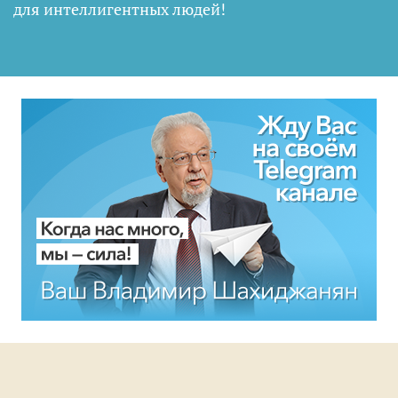
для интеллигентных людей
!