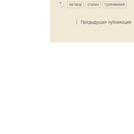
заговор
сталин
тухачевский
Предыдущая публикация