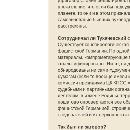
(приговор Сталин редактировал л
впечатление, что если бы подсу
планете, то они и в этом призна
самобичевание бывших руководи
расстреляны.
Сотрудничал ли Тухачевский 
Существует конспирологическая 
фашистской Германии. По одной 
материалы, компрометирующие м
сфальсифицированы. Ни то, ни д
обнародованы ни сами «докумен
бумагам (если те вообще имели 
комиссии президиума ЦК КПСС «
судебными и партийными органам
деятелям, в измене Родины, терр
пошагово опровергаются все обв
фашистской Германией, строивш
следователей и их верховного «г
Так был ли заговор?