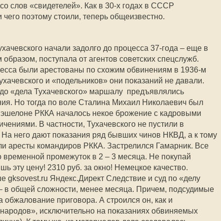
о слов «свидетелей». Как в 30-х годах в СССР
чего поэтому стоили, теперь общеизвестно.
хачевского начали задолго до процесса 37-года – еще в
 образом, поступала от агентов советских спецслужб.
цесса были арестованы по схожим обвинениям в 1936-м
Тухачевского и «подельников» они показаний не давали.
т до «дела Тухачевского» маршалу предъявлялись
ия. Но тогда по воле Сталина Михаил Николаевич был
м эшелоне РККА началось некое брожение с кадровыми
чениями. В частности, Тухачевского не пустили в
 На него дают показания ряд бывших чинов НКВД, а к тому
и аресты командиров РККА. Застрелился Гамарник. Все
 временной промежуток в 2 – 3 месяца. Не покупай
ь эту цену! 2310 руб. за окно! Немецкое качество.
е gksovest.ru Яндекс.Директ Следствие и суд по «делу
– в общей сложности, менее месяца. Причем, подсудимые
а обжалование приговора. А строился он, как и
 народов», исключительно на показаниях обвиняемых