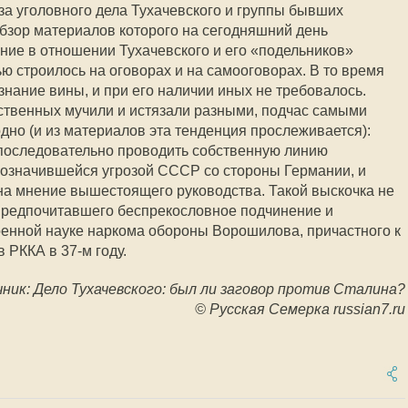
за уголовного дела Тухачевского и группы бывших
бзор материалов которого на сегодняшний день
ение в отношении Тухачевского и его «подельников»
ю строилось на оговорах и на самооговорах. В то время
знание вины, и при его наличии иных не требовалось.
ственных мучили и истязали разными, подчас самыми
но (и из материалов эта тенденция прослеживается):
последовательно проводить собственную линию
бозначившейся угрозой СССР со стороны Германии, и
 на мнение вышестоящего руководства. Такой выскочка не
 предпочитавшего беспрекословное подчинение и
военной науке наркома обороны Ворошилова, причастного к
 РККА в 37-м году.
ник: Дело Тухачевского: был ли заговор против Сталина?
© Русская Семерка russian7.ru