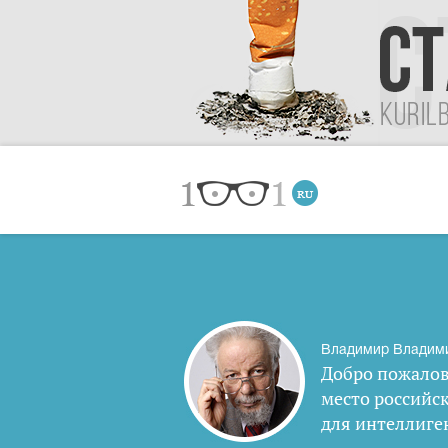
Владимир Владим
Добро пожалов
место российс
для интеллиге