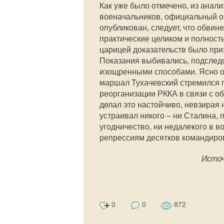
Как уже было отмечено, из анали
военачальников, официальный о
опубликован, следует, что обвин
практические целиком и полность
царицей доказательств было при
Показания выбивались, подслед
изощренными способами. Ясно од
маршал Тухачевский стремился 
реорганизации РККА в связи с о
делал это настойчиво, невзирая
устраивал никого – ни Сталина,
угодничество, ни недалекого в 
репрессиям десятков командиров
Источ
0
0
872