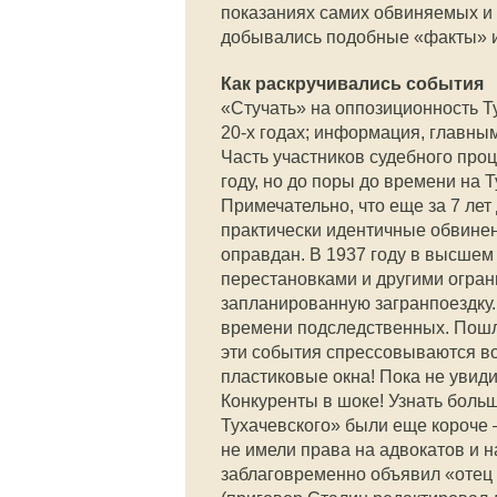
показаниях самих обвиняемых и с
добывались подобные «факты» и 
Как раскручивались события
«Стучать» на оппозиционность Ту
20-х годах; информация, главным
Часть участников судебного про
году, но до поры до времени на 
Примечательно, что еще за 7 ле
практически идентичные обвинен
оправдан. В 1937 году в высше
перестановками и другими ограни
запланированную загранпоездку.
времени подследственных. Пошл
эти события спрессовываются во
пластиковые окна! Пока не увидиш
Конкуренты в шоке! Узнать больш
Тухачевского» были еще короче 
не имели права на адвокатов и н
заблаговременно объявил «отец