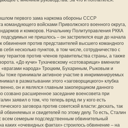
прошлом первого зама наркома обороны СССР
та командующего войсками Приволжского военного округа,
андармов и комкоров. Начальнику Политуправления РККА
е подсудимых не пришлось – он застрелился еще до начала
ок обвинения против представителей высшего командного
 себя несколько пунктов, в том числе, сотрудничество с
ку терактов против членов правительства страны, а также
ворота. «До кучи» Тухачевскому «сотоварищи» вменили
 «врагами народа» Троцким, Бухариным, Рыковым и
обы тоже принимали активное участие в инкриминируемых
нимал в разматывании этого «заговорщицкого» клубка
твенно, он и являлся главным закоперщиком данного
ло созвано расширенное заседание военсовета при
лин заявил о том, что теперь вряд ли у кого есть
ического заговора против советской власти: дескать, так
 обвиняемых и свидетелей по этому делу. То есть, Сталин
нес всем семерым подследственным обвинительный
 на каких «очевидных фактах» строилось обвинение – на