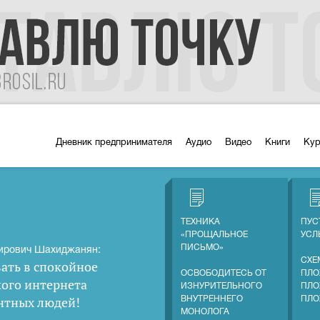
Дневник предпринимателя
Аудио
Видео
Книги
Ку
ТЕХНИКА
ПУС
«ПРОЩАЛЬНОЕ
УС
ПИСЬМО»
ирович Шахиджанян:
СХЕ
ать в спокойное
ОСВОБОДИТЕСЬ ОТ
ПЛО
кого интернета
ИЗНУРИТЕЛЬНОГО
ПЛО
нтных людей
!
ВНУТРЕННЕГО
ПЛО
МОНОЛОГА