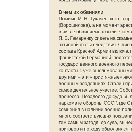
В чем их обвиняли
Помимо М. Н. Тухачевского, в 
(Ворошилова), а на момент арес
в числе обвиняемых были 7 ком
Я. Б. Гамарнику сидеть на скамь
активной фазы следствия. Спис
состава Красной Армии включал в
фашистской Германией, подготов
государственного военного пере
контакты с уже ошельмованными
другими – эти «пристяжные» як
военным злодеяниях. Сталин при
самое деятельное участие. Собс
процесса. Незадолго до суда бы
наркомате обороны СССР, где Ста
сомнения в наличии военно-полит
много соответствующих показаний
тем самым загодя, до суда, вы
приговор и по ходу обмолвился,