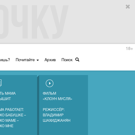
18+
ришь?
Почитайте
Архив
Поиск
ТЬ МАМА
ФИЛЬМ
ЛЫШИТ
«КЛОУН МУСЛЯ»
МА РАБОТАЕТ:
РЕЖИССЁР:
ХО БАБУШКЕ –
ВЛАДИМИР
ХО МАМЕ –
ШАХИДЖАНЯН
ХО МНЕ