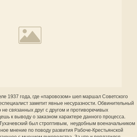
еле 1937 года, где «паровозом» шел маршал Советского
неспециалист заметит явные несуразности. Обвинительный
о не связанных друг с другом и противоречивых
дешь к выводу о заказном характере данного процесса.
то Тухачевский был строптивым, неудобным военачальником
нное мнение по поводу развития Рабоче-Крестьянской
дающее с мнением руководства. За что и поплатился.