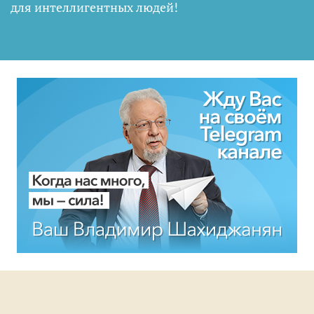
для интеллигентных людей
!