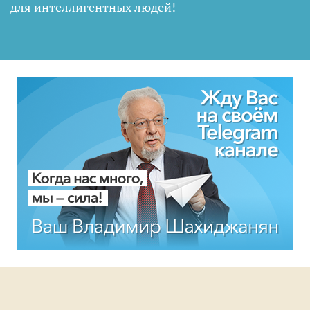
для интеллигентных людей
!