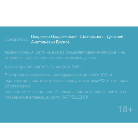
Владимир Владимирович Шахиджанян
,
Дмитрий
Основатели:
Анатольевич Волков
Администрация сайта не всегда разделяет мнения авторов и не
отвечает за достоверность публикуемых данных.
Дата открытия сайта — 17 августа 1997 г.
Все права на материалы, находящиемся на сайте 1001.ru,
охраняются в соответствии с законодательством РФ, в том числе,
об авторском
праве и смежных правах. Использование материалов сайте без
разрешения владельца сайта ЗАПРЕЩЕНО!
18+