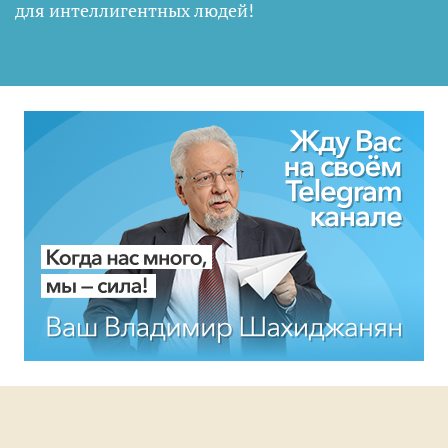
для интеллигентных людей
!