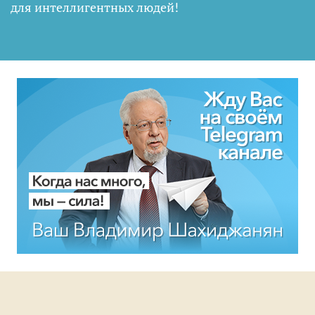
для интеллигентных людей
!