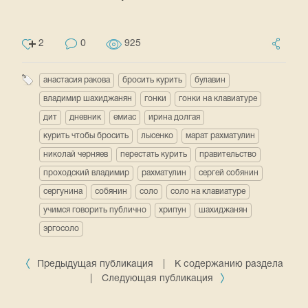
2
0
925
анастасия ракова
бросить курить
булавин
владимир шахиджанян
гонки
гонки на клавиатуре
дит
дневник
емиас
ирина долгая
курить чтобы бросить
лысенко
марат рахматулин
николай черняев
перестать курить
правительство
проходский владимир
рахматулин
сергей собянин
сергунина
собянин
соло
соло на клавиатуре
учимся говорить публично
хрипун
шахиджанян
эргосоло
Предыдущая публикация
|
К содержанию раздела
|
Следующая публикация