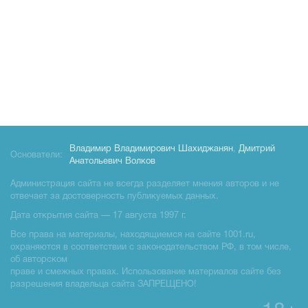
Владимир Владимирович Шахиджанян
,
Дмитрий
Основатели:
Анатольевич Волков
Администрация сайта не всегда разделяет мнения авторов и не
отвечает за достоверность публикуемых данных.
Дата открытия сайта — 17 августа 1997 г.
Все права на материалы, находящиемся на сайте 1001.ru,
охраняются в соответствии с законодательством РФ, в том числе,
об авторском
праве и смежных правах. Использование материалов сайте без
разрешения владельца сайта ЗАПРЕЩЕНО!