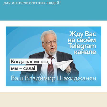
для интеллигентных людей
!