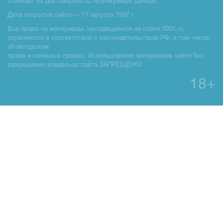
отвечает за достоверность публикуемых данных.
Дата открытия сайта — 17 августа 1997 г.
Все права на материалы, находящиемся на сайте 1001.ru,
охраняются в соответствии с законодательством РФ, в том числе,
об авторском
праве и смежных правах. Использование материалов сайте без
разрешения владельца сайта ЗАПРЕЩЕНО!
18+