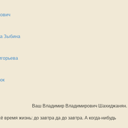
кович
на Зыбина
игорьева
юк
Ваш Владимир Владимирович Шахиджанян.
ё время жизнь: до завтра да до завтра. А когда-нибудь