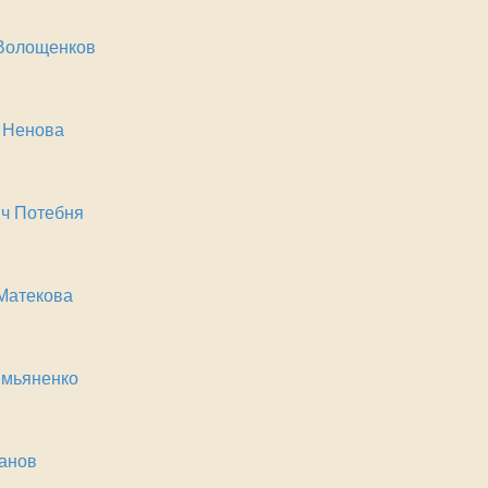
 Волощенков
 Ненова
ч Потебня
Матекова
емьяненко
анов