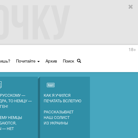
18+
ришь?
Почитайте
Архив
Поиск
 РУССКОМУ —
КАК Я УЧИЛСЯ
ДРА, ТО НЕМЦУ —
ПЕЧАТАТЬ ВСЛЕПУЮ
ГЕН!
РАССКАЗЫВАЕТ
ЕМУ НЕМЦЫ
НАШ СОЛИСТ
БАЮТСЯ,
ИЗ УКРАИНЫ
Ы — НЕТ