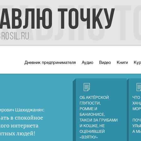
Дневник предпринимателя
Аудио
Видео
Книги
Ку
ОБ АКТЁРСКОЙ
ЧТО
ГЛУПОСТИ,
ХАН
РОММЕ И
МОР
ирович Шахиджанян:
БАНИОНИСЕ,
ать в спокойное
ТАКСИ ЗА ГРИБАМИ
ПОЧ
кого интернета
И КОШКЕ, НЕ
УЛЫ
нтных людей
!
ОЦЕНИВШЕЙ
А М
«ВЗЯТКУ»