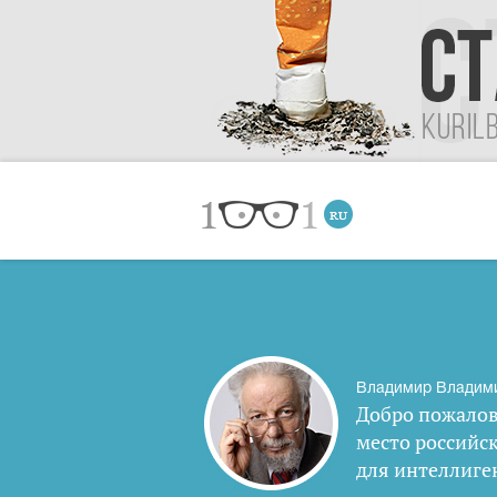
Владимир Владим
Добро пожалов
место российс
для интеллиге