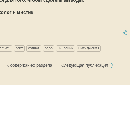
ся для того, чтобы сделать выводы.
холог и мистик
печать
сайт
солист
соло
чиновник
шахиджанян
|
К содержанию раздела
|
Следующая публикация