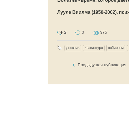
Болезнь - время, которое даёт
Лууле Виилма (1950-2002), пси
2
0
975
дневник
клавиатура
набираем
Предыдущая публикация