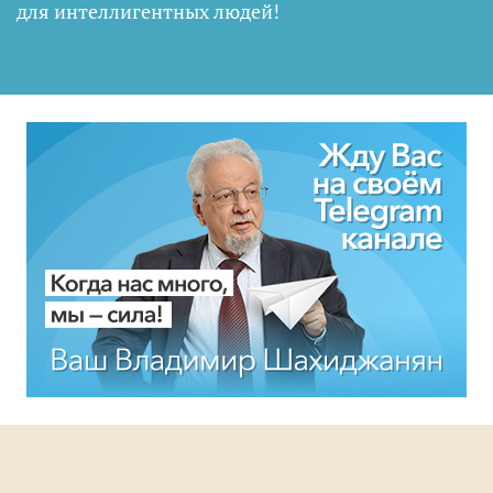
для интеллигентных людей
!