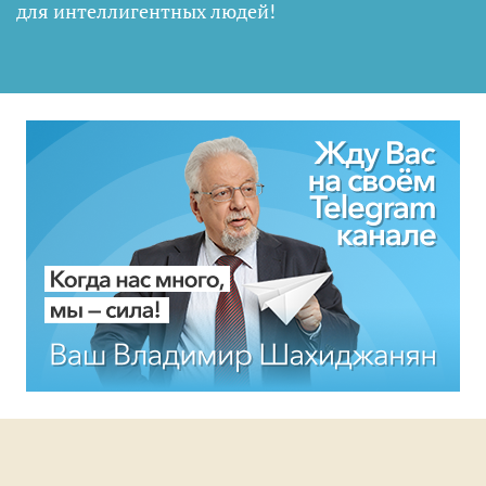
для интеллигентных людей
!