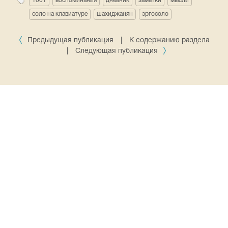
1001
воспоминания
дневник
заметки
мысли
соло на клавиатуре
шахиджанян
эргосоло
Предыдущая публикация
|
К содержанию раздела
|
Следующая публикация