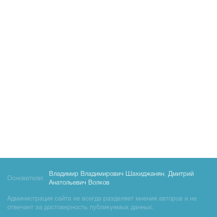
Владимир Владимирович Шахиджанян
,
Дмитрий
Основатели:
Анатольевич Волков
Администрация сайта не всегда разделяет мнения авторов и не
отвечает за достоверность публикуемых данных.