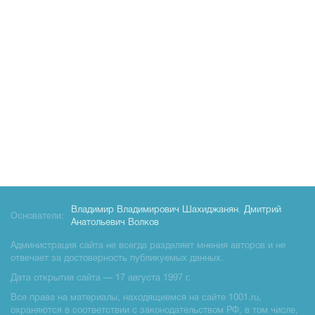
Владимир Владимирович Шахиджанян
,
Дмитрий
Основатели:
Анатольевич Волков
Администрация сайта не всегда разделяет мнения авторов и не
отвечает за достоверность публикуемых данных.
Дата открытия сайта — 17 августа 1997 г.
Все права на материалы, находящиемся на сайте 1001.ru,
охраняются в соответствии с законодательством РФ, в том числе,