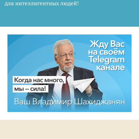
для интеллигентных людей
!