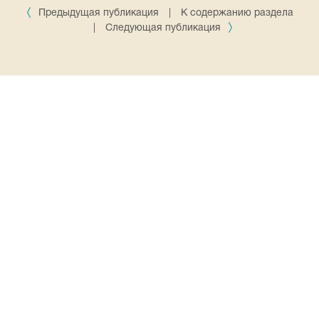
Предыдущая публикация
|
К содержанию раздела
|
Следующая публикация