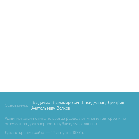
Владимир Владимирович Шахиджанян
,
Дмитрий
Основатели:
Анатольевич Волков
Администрация сайта не всегда разделяет мнения авторов и не
отвечает за достоверность публикуемых данных.
Дата открытия сайта — 17 августа 1997 г.