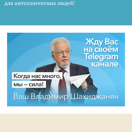
для интеллигентных людей
!