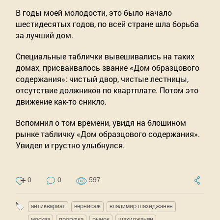
В годы моей молодости, это было начало 
шестидесятых годов, по всей стране шла борьба 
за лучший дом. 
Специальные таблички вывешивались на таких 
домах, присваивалось звание «Дом образцового 
содержания»: чистый двор, чистые лестницы, 
отсутствие должников по квартплате. Потом это 
движение как-то сникло. 
Вспомнил о том времени, увидя на блошином 
рынке табличку «Дом образцового содержания». 
Увидел и грустно улыбнулся.
0
0
597
антиквариат
вернисаж
владимир шахиджанян
москва
прогулка
рынок
шахиджанян