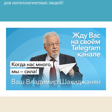
для интеллигентных людей
!