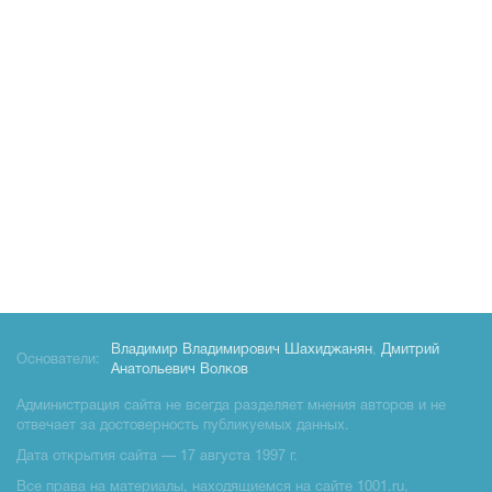
Владимир Владимирович Шахиджанян
,
Дмитрий
Основатели:
Анатольевич Волков
Администрация сайта не всегда разделяет мнения авторов и не
отвечает за достоверность публикуемых данных.
Дата открытия сайта — 17 августа 1997 г.
Все права на материалы, находящиемся на сайте 1001.ru,