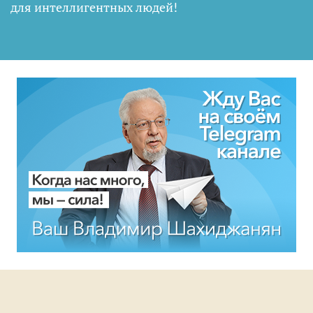
для интеллигентных людей
!