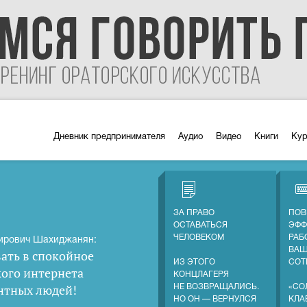
Дневник предпринимателя
Аудио
Видео
Книги
Ку
ЗА ПРАВО
ПОВ
ОСТАВАТЬСЯ
ЭФФ
ЧЕЛОВЕКОМ
РАБ
ирович Шахиджанян:
ВА
ать в спокойное
ИЗ ЭТОГО
СОТ
кого интернета
КОНЦЛАГЕРЯ
нтных людей
!
НЕ ВОЗВРАЩАЛИСЬ.
«СО
НО ОН — ВЕРНУЛСЯ
КЛА