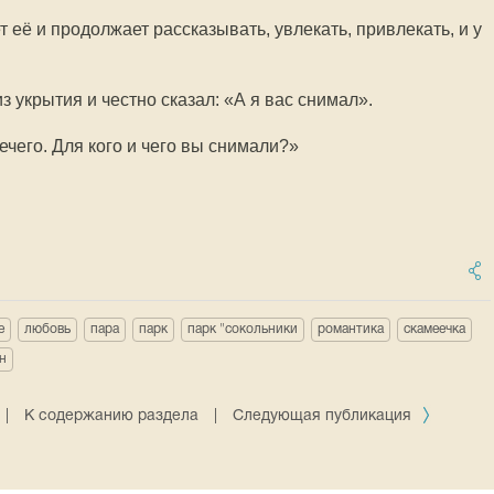
т её и продолжает рассказывать, увлекать, привлекать, и у
з укрытия и честно сказал: «А я вас снимал».
ечего. Для кого и чего вы снимали?»
е
любовь
пара
парк
парк "сокольники
романтика
скамеечка
н
|
К содержанию раздела
|
Следующая публикация