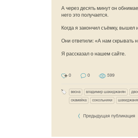
А через десять минут он обнимае
него это получается.
Когда я закончил съёмку, вышел и
Они ответили: «А нам скрывать н
Я рассказал о нашем сайте.
0
0
599
весна
владимир шахиджанян
дво
скамейка
сокольники
шахиджаня
Предыдущая публикация