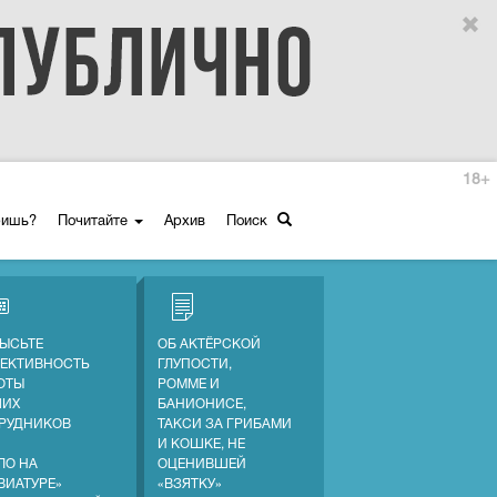
18+
ришь?
Почитайте
Архив
Поиск
ЫСЬТЕ
ОБ АКТЁРСКОЙ
ЕКТИВНОСТЬ
ГЛУПОСТИ,
ОТЫ
РОММЕ И
ШИХ
БАНИОНИСЕ,
РУДНИКОВ
ТАКСИ ЗА ГРИБАМИ
И КОШКЕ, НЕ
ЛО НА
ОЦЕНИВШЕЙ
ВИАТУРЕ»
«ВЗЯТКУ»