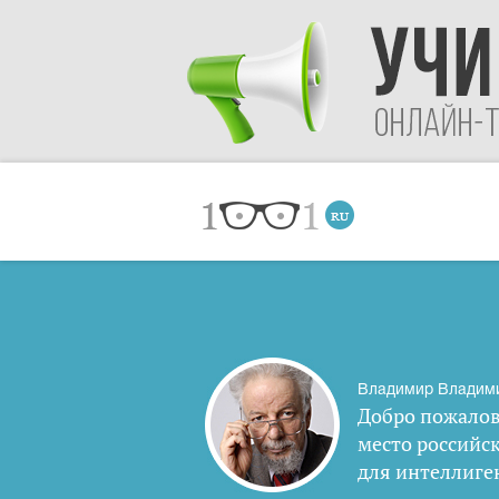
Владимир Владим
Добро пожалов
место российс
для интеллиге