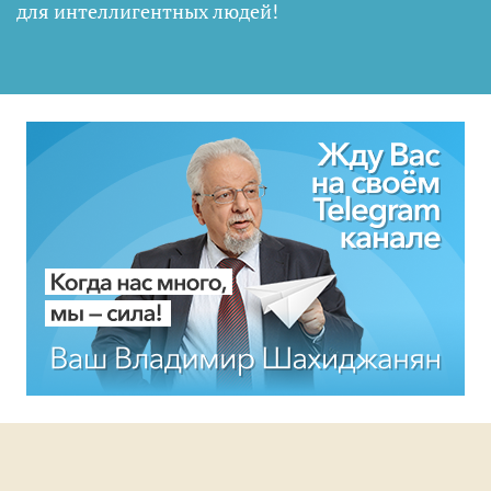
для интеллигентных людей
!