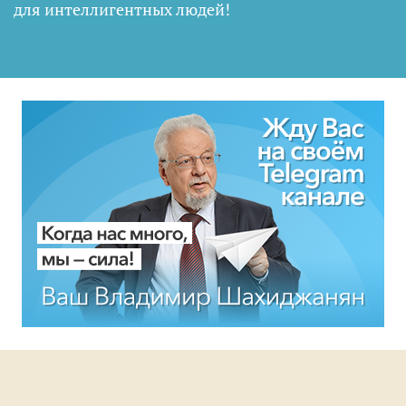
для интеллигентных людей
!