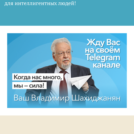
для интеллигентных людей
!