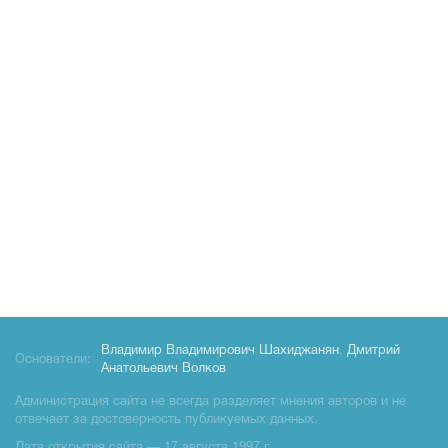
Владимир Владимирович Шахиджанян
,
Дмитрий
Основатели:
Анатольевич Волков
Администрация сайта не всегда разделяет мнения авторов и не
отвечает за достоверность публикуемых данных.
Дата открытия сайта — 17 августа 1997 г.