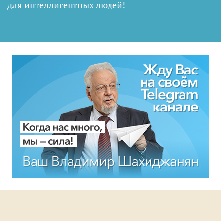
для интеллигентных людей
!