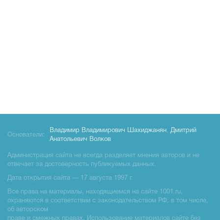
Владимир Владимирович Шахиджанян
,
Дмитрий
Основатели:
Анатольевич Волков
Администрация сайта не всегда разделяет мнения авторов и не
отвечает за достоверность публикуемых данных.
Дата открытия сайта — 17 августа 1997 г.
Все права на материалы, находящиемся на сайте 1001.ru,
охраняются в соответствии с законодательством РФ, в том числе,
об авторском
праве и смежных правах. Использование материалов сайте без