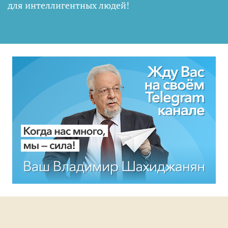
для интеллигентных людей
!