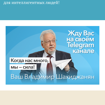
для интеллигентных людей
!