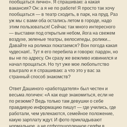
пообщаться лично». Я спрашиваю: а какая
вакансия? Он: а я не по работе! Я просто так хочу
пообщаться — в театр сходить, в парк, на пруд. Раз
уж мы с вами оба остались летом в городе, надо
этим пользоваться! Сейчас так много интересного
— выставки под открытым небом, йога на свежем
воздухе, зеленые театры, велосипеды, ролики...
Давайте на роликах покатаемся? Вон погода какая
чудесная!.. Тут я его перебила и говорю: пардон, но
вы не по адресу. Он сразу же вежливо извинился и
начал прощаться. Но тут уже мое любопытство
взыграло и я спрашиваю: а что это у вас за
странный способ знакомств?
Ответ Дашиного «работодателя» был честен и
весьма логичен: «А как еще знакомиться, если не
по резюме? Ведь только там девушки о себе
правдивую информацию пишут — где учились, где
работали, чем увлекаются, семейное положение,
какую зарплату ждут. И фото прикладывают
нормальное, а не отфотошопленное селфи в