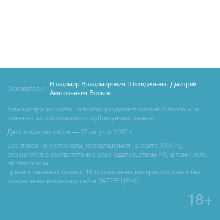
Владимир Владимирович Шахиджанян
,
Дмитрий
Основатели:
Анатольевич Волков
Администрация сайта не всегда разделяет мнения авторов и не
отвечает за достоверность публикуемых данных.
Дата открытия сайта — 17 августа 1997 г.
Все права на материалы, находящиемся на сайте 1001.ru,
охраняются в соответствии с законодательством РФ, в том числе,
об авторском
праве и смежных правах. Использование материалов сайте без
разрешения владельца сайта ЗАПРЕЩЕНО!
18+