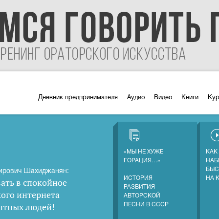
Дневник предпринимателя
Аудио
Видео
Книги
Ку
«МЫ НЕ ХУЖЕ
КАК
ГОРАЦИЯ…»
НАБ
БЫС
ирович Шахиджанян:
ИСТОРИЯ
НА 
ать в спокойное
РАЗВИТИЯ
кого интернета
АВТОРСКОЙ
нтных людей
!
ПЕСНИ В СССР