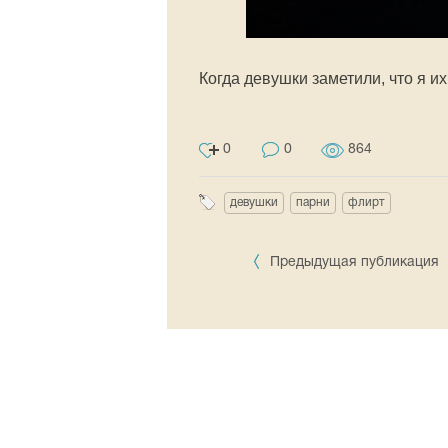
Когда девушки заметили, что я и
0
0
864
девушки
парни
флирт
Предыдущая публикация