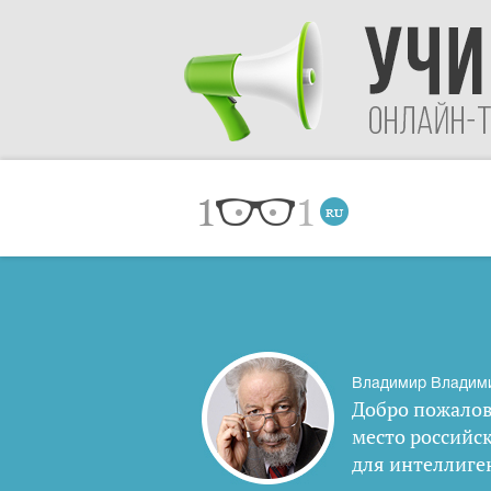
Владимир Владим
Добро пожалов
место российс
для интеллиге