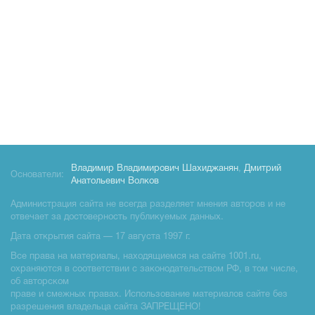
Владимир Владимирович Шахиджанян
,
Дмитрий
Основатели:
Анатольевич Волков
Администрация сайта не всегда разделяет мнения авторов и не
отвечает за достоверность публикуемых данных.
Дата открытия сайта — 17 августа 1997 г.
Все права на материалы, находящиемся на сайте 1001.ru,
охраняются в соответствии с законодательством РФ, в том числе,
об авторском
праве и смежных правах. Использование материалов сайте без
разрешения владельца сайта ЗАПРЕЩЕНО!