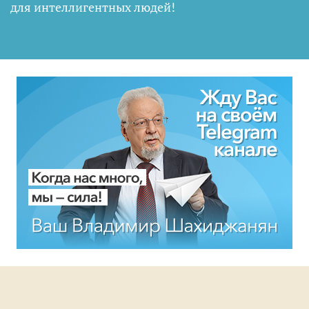
для интеллигентных людей
!